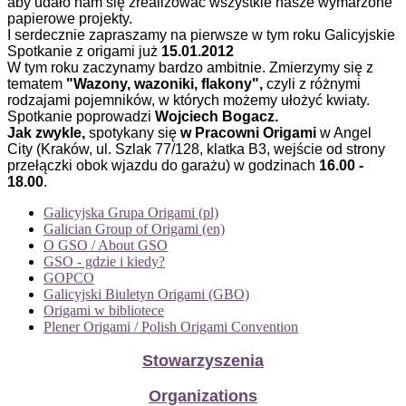
aby udało nam się zrealizować wszystkie nasze wymarzone
papierowe projekty.
I serdecznie zapraszamy na pierwsze w tym roku Galicyjskie
Spotkanie z origami już
15.01.2012
W tym roku zaczynamy bardzo ambitnie. Zmierzymy się z
tematem
"Wazony, wazoniki, flakony",
czyli z różnymi
rodzajami pojemników, w których możemy ułożyć kwiaty.
Spotkanie poprowadzi
Wojciech Bogacz.
Jak zwykle,
spotykany się
w Pracowni Origami
w Angel
City (Kraków, ul. Szlak 77/128, klatka B3, wejście od strony
przełączki obok wjazdu do garażu) w godzinach
16.00 -
18.00
.
Galicyjska Grupa Origami (pl)
Galician Group of Origami (en)
O GSO / About GSO
GSO - gdzie i kiedy?
GOPCO
Galicyjski Biuletyn Origami (GBO)
Origami w bibliotece
Plener Origami / Polish Origami Convention
Stowarzyszenia
Organizations