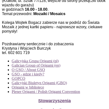
(Kraków, ul. Szlak 77/128, wejście od strony przełączki obok
wjazdu do garażu)
w godzinach
16.00 - 18.00
.
Temat przewodni:
Mozaiki / Mosaics
Kolega Wojtek Bogacz zabierze nas w podróż do Świata
Mozaik z jednej kartki papieru - najnowsze wzory, ciekawe
pomysły!
Pozdrawiamy serdecznie i do zobaczenia
Krystyna i Wojciech Burczyk
tel. 602 601 719
Galicyjska Grupa Origami (pl)
Galician Group of Origami (en)
O GSO / About GSO
GSO - gdzie i kiedy?
GOPCO
Galicyjski Biuletyn Origami (GBO)
Origami w bibliotece
Plener Origami / Polish Origami Convention
Stowarzyszenia