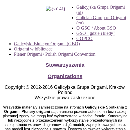
Galicyjska Grupa Origami
(pl)
Galician Group of Origami
(en)
O GSO / About GSO
GSO - gdzie i kiedy?
GOPCO
Galicyjski Biuletyn Origami (GBO)
Origami w bibliotece
Plener Origami / Polish Origami Convention
Stowarzyszenia
Organizations
Copyright © 2012-2016 Galicyjska Grupa Origami, Kraków,
Poland
Wszystkie prawa zastrzeżone
Wszystkie materiały zamieszczone na stronach
Galicyjskie Spotkania z
Origam
i i
Plenery origami
są chronione prawem autorskim i bez naszej
pisemnej zgody nie mogą być wykorzystane w żadnej formie. Komercyjne
lub niezgodne z przeznaczeniem wykorzystanie prezentowanych na
naszej stronie wzorów, diagramów, zdjęć modeli, zaprojektowanych przez
nas modeli jest niezgodne z prawem. Dotyczy to również wykorzystania