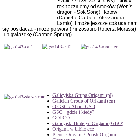
Szlak 77/128, wejście B3). Nowy
rok zaczniemy od smoków (Wen's
dragon - Sok Song) i kotów
(Danielle Carboni, Alessandra
Lamio), i może jeszcze coś uda nam
się poskładać - może potwora (Pinzosauro Roberta Morassi)
lub gwiazdkę (Carmen Sprung).
Galicyjska Grupa Origami (pl)
Galician Group of Origami (en)
O GSO / About GSO
GSO - gdzie i kiedy?
GOPCO
Galicyjski Biuletyn Origami (GBO)
Origami w bibliotece
Plener Origami / Polish Origami