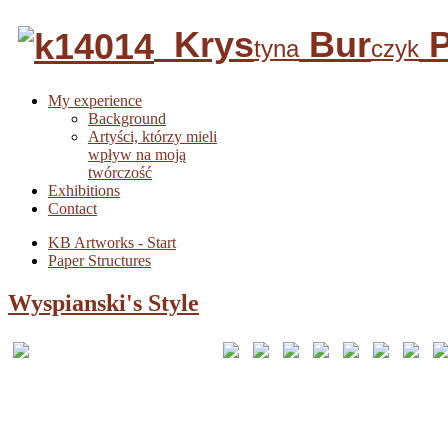
Krys
Bur
P
tyna
czyk
My experience
Background
Artyści, którzy mieli
wpływ na moją
twórczość
Exhibitions
Contact
KB Artworks - Start
Paper Structures
Wyspianski's Style