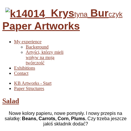
Krys
Bur
tyna
czyk
Paper Artworks
My experience
Background
Artyści, którzy mieli
wpływ na moją
twórczość
Exhibitions
Contact
KB Artworks - Start
Paper Structures
Salad
Nowe kolory papieru, nowe pomysły. I nowy przepis na
sałatkę:
Beans, Carrots, Corn, Plums.
Czy trzeba jeszcze
jakiś składnik dodać?