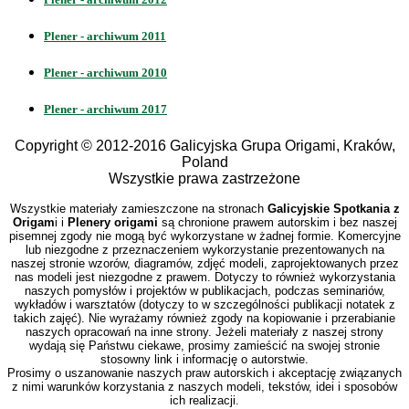
Plener - archiwum 2011
Plener - archiwum 2010
Plener - archiwum 2017
Copyright © 2012-2016 Galicyjska Grupa Origami, Kraków,
Poland
Wszystkie prawa zastrzeżone
Wszystkie materiały zamieszczone na stronach
Galicyjskie Spotkania z
Origam
i i
Plenery origami
są chronione prawem autorskim i bez naszej
pisemnej zgody nie mogą być wykorzystane w żadnej formie. Komercyjne
lub niezgodne z przeznaczeniem wykorzystanie prezentowanych na
naszej stronie wzorów, diagramów, zdjęć modeli, zaprojektowanych przez
nas modeli jest niezgodne z prawem. Dotyczy to również wykorzystania
naszych pomysłów i projektów w publikacjach, podczas seminariów,
wykładów i warsztatów (dotyczy to w szczególności publikacji notatek z
takich zajęć). Nie wyrażamy również zgody na kopiowanie i przerabianie
naszych opracowań na inne strony. Jeżeli materiały z naszej strony
wydają się Państwu ciekawe, prosimy zamieścić na swojej stronie
stosowny link i informację o autorstwie.
Prosimy o uszanowanie naszych praw autorskich i akceptację związanych
z nimi warunków korzystania z naszych modeli, tekstów, idei i sposobów
ich realizacji.