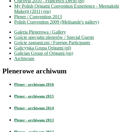
Cracovia 2010 - Francesco Decio (pl)
My Polish Origami Convention Experience - Meenakshi
Mukerji (2011) (en)
Plener / Convention 2013
Polish Convention 2009 (Melisande's gallery)
Galeria Plenerowa / Gallery
Goście specjalni plenerów / Special Guests
Goście zagraniczni / Foreign Participants
Galicyjska Grupa Origami (pl)
Galician Group of Origami (en)
Archiwum
Plenerowe archiwum
Plener - archiwum 2016
Plener - archiwum 2015
Plener - archiwum 2014
Plener - archiwum 2013
Plener - archiwum 2012