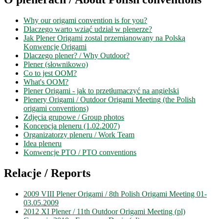
Why our origami convention is for you?
Dlaczego warto wziąć udział w plenerze?
Jak Plener Origami zostal przemianowany na Polską
Konwencję Origami
Dlaczego plener? / Why Outdoor?
Plener (słownikowo)
Co to jest OOM?
What's OOM?
Plener Origami - jak to przetłumaczyć na angielski
Plenery Origami / Outdoor Origami Meeting (the Polish
origami conventions)
Zdjęcia grupowe / Group photos
Koncepcja pleneru (1.02.2007)
Organizatorzy pleneru / Work Team
Idea pleneru
Konwencje PTO / PTO conventions
Relacje / Reports
2009 VIII Plener Origami / 8th Polish Origami Meeting 01-
03.05.2009
2012 XI Plener / 11th Outdoor Origami Meeting (pl)