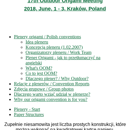
17th Outdoor Origami Meeting
2018, June, 1 - 3, Kraków, Poland
Plenery origami / Polish conventions
Idea pleneru
Koncepcja pleneru (1.02.2007)
Organizatorzy pleneru / Work Team
Plener Origami - jak to przetłumaczyć na
angielski
What's OOM?
Co to jest OOM?
Dlaczego plener? / Why Outdoor?
Relacje z plenerów / Convention Reports
Zdjęcia grupowe / Group photos
Dlaczego warto wziąć udział w plenerze?
Why our origami convention is for you?
Plenery - Start
Paper Structures
Zupełnie niesamowita jest liczba prostych konstrukcji, które
można wykonać na kwadratowej kartce papieru.