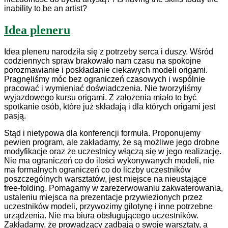
inability
to be
an artist?
Idea pleneru
Idea pleneru narodziła się z potrzeby serca i duszy. Wśród
codziennych spraw brakowało nam czasu na spokojne
porozmawianie i poskładanie ciekawych modeli origami.
Pragnęliśmy móc bez ograniczeń czasowych i wspólnie
pracować i wymieniać doświadczenia. Nie tworzyliśmy
wyjazdowego kursu origami. Z założenia miało to być
spotkanie osób, które już składają i dla których origami jest
pasją.
Stąd i nietypowa dla konferencji formuła. Proponujemy
pewien program, ale zakładamy, że są możliwe jego drobne
modyfikacje oraz że uczestnicy włączą się w jego realizację.
Nie ma ograniczeń co do ilości wykonywanych modeli, nie
ma formalnych ograniczeń co do liczby uczestników
poszczególnych warsztatów, jest miejsce na nieustające
free-folding. Pomagamy w zarezerwowaniu zakwaterowania,
ustaleniu miejsca na prezentacje przywiezionych przez
uczestników modeli, przywozimy gilotynę i inne potrzebne
urządzenia. Nie ma biura obsługującego uczestników.
Zakładamy, że prowadzący zadbają o swoje warsztaty, a