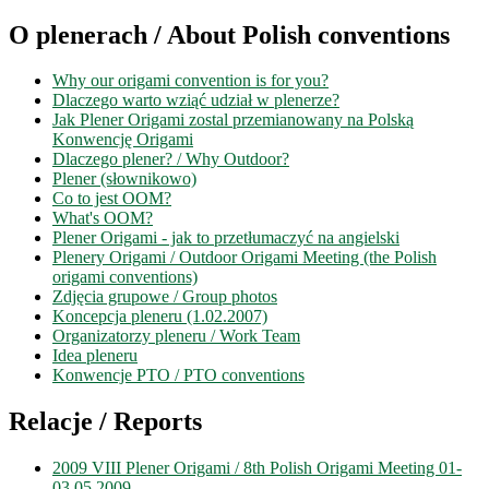
O plenerach / About Polish conventions
Why our origami convention is for you?
Dlaczego warto wziąć udział w plenerze?
Jak Plener Origami zostal przemianowany na Polską
Konwencję Origami
Dlaczego plener? / Why Outdoor?
Plener (słownikowo)
Co to jest OOM?
What's OOM?
Plener Origami - jak to przetłumaczyć na angielski
Plenery Origami / Outdoor Origami Meeting (the Polish
origami conventions)
Zdjęcia grupowe / Group photos
Koncepcja pleneru (1.02.2007)
Organizatorzy pleneru / Work Team
Idea pleneru
Konwencje PTO / PTO conventions
Relacje / Reports
2009 VIII Plener Origami / 8th Polish Origami Meeting 01-
03.05.2009