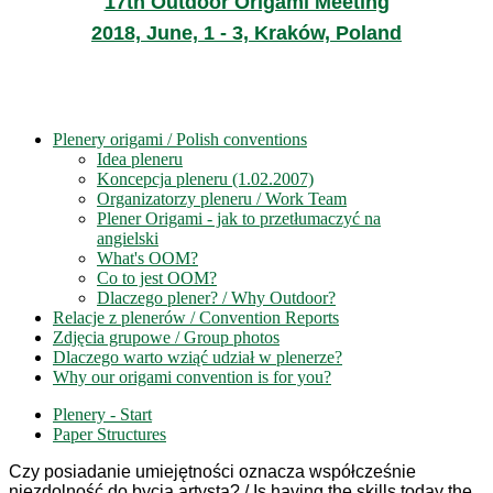
17th Outdoor Origami Meeting
2018, June, 1 - 3, Kraków, Poland
Plenery origami / Polish conventions
Idea pleneru
Koncepcja pleneru (1.02.2007)
Organizatorzy pleneru / Work Team
Plener Origami - jak to przetłumaczyć na
angielski
What's OOM?
Co to jest OOM?
Dlaczego plener? / Why Outdoor?
Relacje z plenerów / Convention Reports
Zdjęcia grupowe / Group photos
Dlaczego warto wziąć udział w plenerze?
Why our origami convention is for you?
Plenery - Start
Paper Structures
Czy posiadanie umiejętności oznacza współcześnie
niezdolność do bycia artystą? / Is having the skills today
the