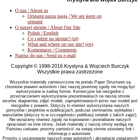
O nas / About us
Origami naszą pasją / We are keen on
origami
O naszej stronie / About Our Site
Polish / English
Co i gdzie na stronie? (pl)
What and where on our site? (en)
Komentarze / Comments
Napisz do nas / Send us e-mail
Copyright © 1998-2016 Krystyna & Wojciech Burczyk
Wszystkie prawa zastrzeżone
Wszystkie materiały zamieszczone na portalu Paper Structures są
chronione prawem autorskim i bez naszej pisemnej zgody nie mogą być
wykorzystane w żadnej formie. Komercyjne lub niezgodne z
przeznaczeniem wykorzystanie prezentowanych na naszej stronie
wzorów, diagramów, zdjęć modeli, zaprojektowanych przez nas modeli jest
niezgodne z prawem. Dotyczy to również wykorzystania naszych
pomysłów i projektów w publikacjach, podczas seminariów, wykładów i
warsztatów (dotyczy to w szczególności publikacji notatek z takich zajęć).
Nie wyrażamy również zgody na kopiowanie i przerabianie naszych
opracowań na inne strony. Jeżeli materiały z naszej strony wydają się
Państwu ciekawe, prosimy zamieścić na swojej stronie stosowny link i
informację o autorstwie.
Prosimy o uszanowanie naszych praw autorskich i akceptację związanych