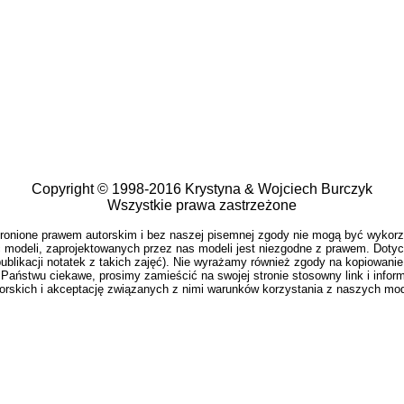
Copyright © 1998-2016 Krystyna & Wojciech Burczyk
Wszystkie prawa zastrzeżone
hronione prawem autorskim i bez naszej pisemnej zgody nie mogą być wykor
 modeli, zaprojektowanych przez nas modeli jest niezgodne z prawem. Dotyc
blikacji notatek z takich zajęć). Nie wyrażamy również zgody na kopiowanie i
 Państwu ciekawe, prosimy zamieścić na swojej stronie stosowny link i inform
skich i akceptację związanych z nimi warunków korzystania z naszych modeli,