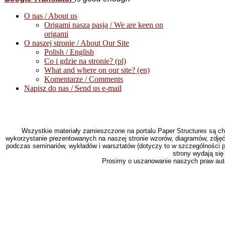
O nas / About us
Origami naszą pasją / We are keen on
origami
O naszej stronie / About Our Site
Polish / English
Co i gdzie na stronie? (pl)
What and where on our site? (en)
Komentarze / Comments
Napisz do nas / Send us e-mail
Wszystkie materiały zamieszczone na portalu Paper Structures są c
wykorzystanie prezentowanych na naszej stronie wzorów, diagramów, zdjęć
podczas seminariów, wykładów i warsztatów (dotyczy to w szczególności pu
strony wydają się
Prosimy o uszanowanie naszych praw autor