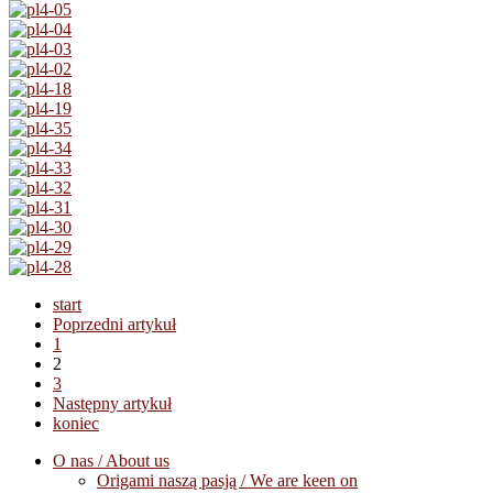
start
Poprzedni artykuł
1
2
3
Następny artykuł
koniec
O nas / About us
Origami naszą pasją / We are keen on