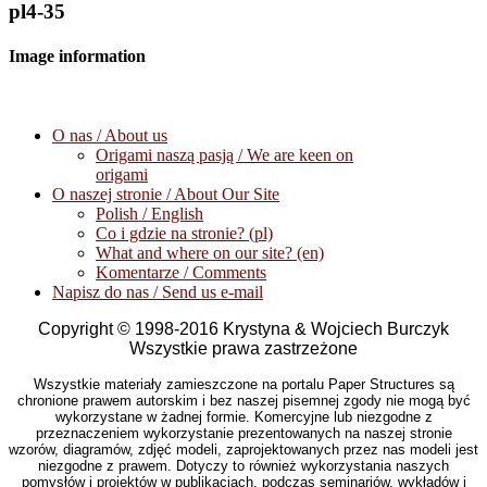
pl4-35
Image information
O nas / About us
Origami naszą pasją / We are keen on
origami
O naszej stronie / About Our Site
Polish / English
Co i gdzie na stronie? (pl)
What and where on our site? (en)
Komentarze / Comments
Napisz do nas / Send us e-mail
Copyright © 1998-2016 Krystyna & Wojciech Burczyk
Wszystkie prawa zastrzeżone
Wszystkie materiały zamieszczone na portalu Paper Structures są
chronione prawem autorskim i bez naszej pisemnej zgody nie mogą być
wykorzystane w żadnej formie. Komercyjne lub niezgodne z
przeznaczeniem wykorzystanie prezentowanych na naszej stronie
wzorów, diagramów, zdjęć modeli, zaprojektowanych przez nas modeli jest
niezgodne z prawem. Dotyczy to również wykorzystania naszych
pomysłów i projektów w publikacjach, podczas seminariów, wykładów i