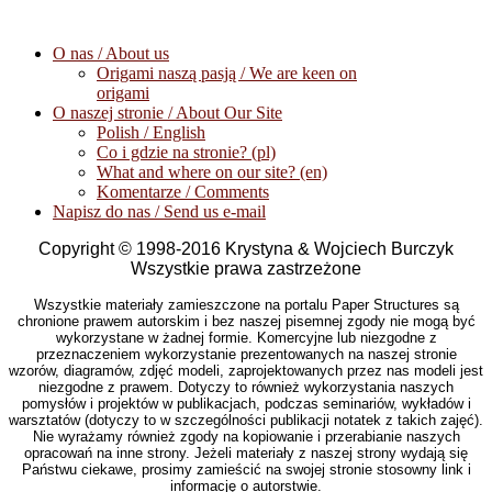
O nas / About us
Origami naszą pasją / We are keen on
origami
O naszej stronie / About Our Site
Polish / English
Co i gdzie na stronie? (pl)
What and where on our site? (en)
Komentarze / Comments
Napisz do nas / Send us e-mail
Copyright © 1998-2016 Krystyna & Wojciech Burczyk
Wszystkie prawa zastrzeżone
Wszystkie materiały zamieszczone na portalu Paper Structures są
chronione prawem autorskim i bez naszej pisemnej zgody nie mogą być
wykorzystane w żadnej formie. Komercyjne lub niezgodne z
przeznaczeniem wykorzystanie prezentowanych na naszej stronie
wzorów, diagramów, zdjęć modeli, zaprojektowanych przez nas modeli jest
niezgodne z prawem. Dotyczy to również wykorzystania naszych
pomysłów i projektów w publikacjach, podczas seminariów, wykładów i
warsztatów (dotyczy to w szczególności publikacji notatek z takich zajęć).
Nie wyrażamy również zgody na kopiowanie i przerabianie naszych
opracowań na inne strony. Jeżeli materiały z naszej strony wydają się
Państwu ciekawe, prosimy zamieścić na swojej stronie stosowny link i
informację o autorstwie.