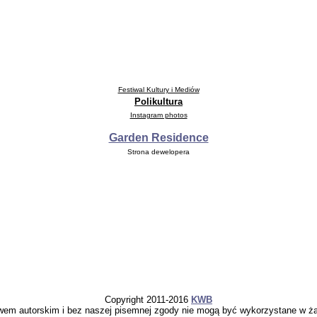
Festiw
al Kultury i Mediów
Polikultura
Instagram photos
Garden Residence
Strona dewelopera
Copyright 2011-2016
KWB
awem autorskim i bez naszej pisemnej zgody nie mogą być wykorzystane w ż