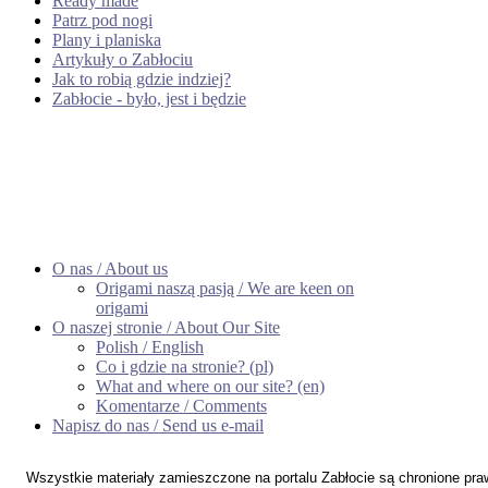
Ready made
Patrz pod nogi
Plany i planiska
Artykuły o Zabłociu
Jak to robią gdzie indziej?
Zabłocie - było, jest i będzie
O nas / About us
Origami naszą pasją / We are keen on
origami
O naszej stronie / About Our Site
Polish / English
Co i gdzie na stronie? (pl)
What and where on our site? (en)
Komentarze / Comments
Napisz do nas / Send us e-mail
Wszystkie materiały zamieszczone na portalu Zabłocie są chronione pr