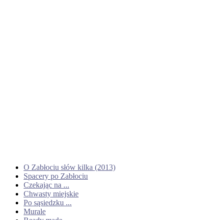
O Zabłociu słów kilka (2013)
Spacery po Zabłociu
Czekając na ...
Chwasty miejskie
Po sąsiedzku ...
Murale