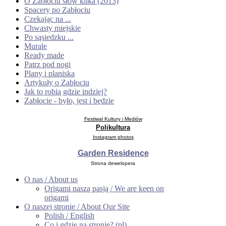
O Zabłociu słów kilka (2013)
Spacery po Zabłociu
Czekając na ...
Chwasty miejskie
Po sąsiedzku ...
Murale
Ready made
Patrz pod nogi
Plany i planiska
Artykuły o Zabłociu
Jak to robią gdzie indziej?
Zabłocie - było, jest i będzie
Festiw
al Kultury i Mediów
Polikultura
Instagram photos
Garden Residence
Strona dewelopera
O nas / About us
Origami naszą pasją / We are keen on
origami
O naszej stronie / About Our Site
Polish / English
Co i gdzie na stronie? (pl)