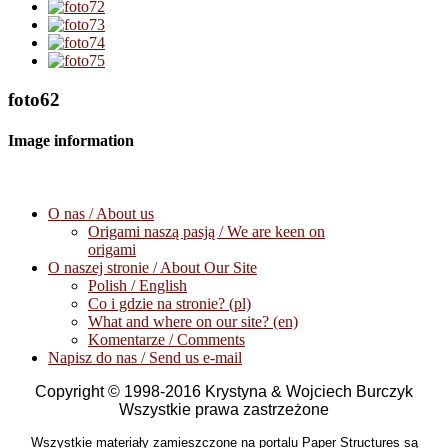
foto62
Image information
O nas / About us
Origami naszą pasją / We are keen on
origami
O naszej stronie / About Our Site
Polish / English
Co i gdzie na stronie? (pl)
What and where on our site? (en)
Komentarze / Comments
Napisz do nas / Send us e-mail
Copyright © 1998-2016 Krystyna & Wojciech Burczyk
Wszystkie prawa zastrzeżone
Wszystkie materiały zamieszczone na portalu Paper Structures są