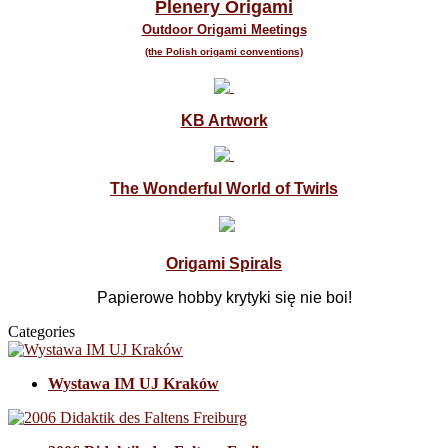
Plenery Origami
Outdoor Origami Meetings
(the Polish origami conventions)
KB Artwork
The Wonderful World of Twirls
Origami Spirals
Papierowe hobby krytyki się nie boi!
Categories
Wystawa IM UJ Kraków