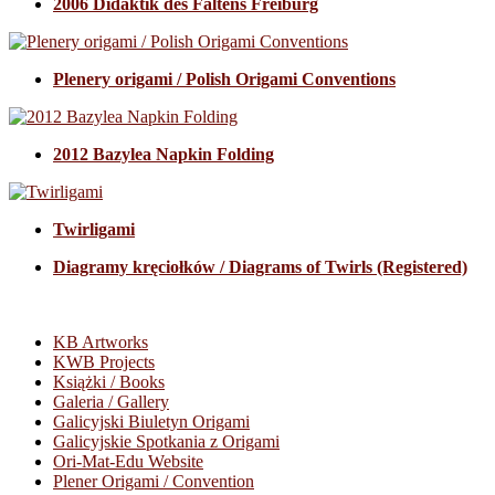
2006 Didaktik des Faltens Freiburg
Plenery origami / Polish Origami Conventions
2012 Bazylea Napkin Folding
Twirligami
Diagramy kręciołków / Diagrams of Twirls (Registered)
KB Artworks
KWB Projects
Książki / Books
Galeria / Gallery
Galicyjski Biuletyn Origami
Galicyjskie Spotkania z Origami
Ori-Mat-Edu Website
Plener Origami / Convention