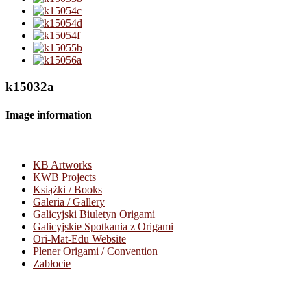
k15032a
Image information
KB Artworks
KWB Projects
Książki / Books
Galeria / Gallery
Galicyjski Biuletyn Origami
Galicyjskie Spotkania z Origami
Ori-Mat-Edu Website
Plener Origami / Convention
Zabłocie