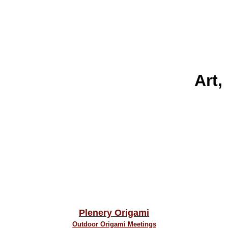
Art,
Plenery Origami
Outdoor Origami Meetings