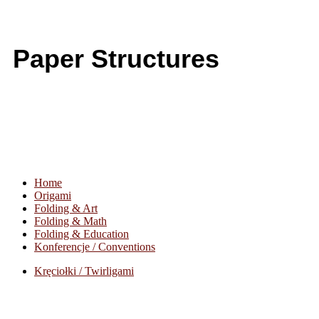
Paper Structures
Home
Origami
Folding & Art
Folding & Math
Folding & Education
Konferencje / Conventions
Kręciołki / Twirligami