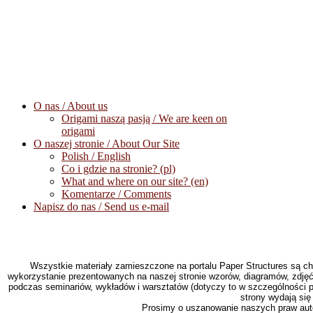
O nas / About us
Origami naszą pasją / We are keen on
origami
O naszej stronie / About Our Site
Polish / English
Co i gdzie na stronie? (pl)
What and where on our site? (en)
Komentarze / Comments
Napisz do nas / Send us e-mail
Wszystkie materiały zamieszczone na portalu Paper Structures są c
wykorzystanie prezentowanych na naszej stronie wzorów, diagramów, zdjęć
podczas seminariów, wykładów i warsztatów (dotyczy to w szczególności pu
strony wydają się
Prosimy o uszanowanie naszych praw autor