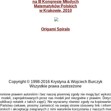
na III Kongresie Młodych
Matematyków Polskich
w Krakowie, 2010
Origami Spirals
Copyright © 1998-2016 Krystyna & Wojciech Burczyk
Wszystkie prawa zastrzeżone
hronione prawem autorskim i bez naszej pisemnej zgody nie mogą być wykor
 modeli, zaprojektowanych przez nas modeli jest niezgodne z prawem. Dotyc
blikacji notatek z takich zajęć). Nie wyrażamy również zgody na kopiowanie i
 Państwu ciekawe, prosimy zamieścić na swojej stronie stosowny link i inform
skich i akceptację związanych z nimi warunków korzystania z naszych modeli,