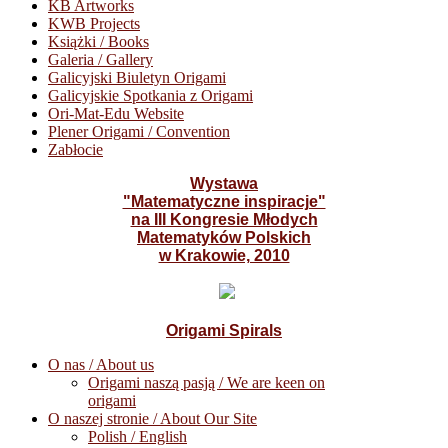
KB Artworks
KWB Projects
Książki / Books
Galeria / Gallery
Galicyjski Biuletyn Origami
Galicyjskie Spotkania z Origami
Ori-Mat-Edu Website
Plener Origami / Convention
Zabłocie
Wystawa
"Matematyczne inspiracje"
na III Kongresie Młodych
Matematyków Polskich
w Krakowie, 2010
Origami Spirals
O nas / About us
Origami naszą pasją / We are keen on
origami
O naszej stronie / About Our Site
Polish / English