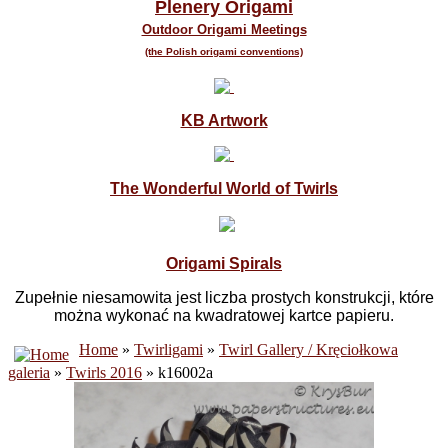
Plenery Origami
Outdoor Origami Meetings
(the Polish origami conventions)
KB Artwork
The Wonderful World of Twirls
Origami Spirals
Zupełnie niesamowita jest liczba prostych konstrukcji, które
można wykonać na kwadratowej kartce papieru.
Home
»
Twirligami
»
Twirl Gallery / Kręciołkowa
galeria
»
Twirls 2016
» k16002a