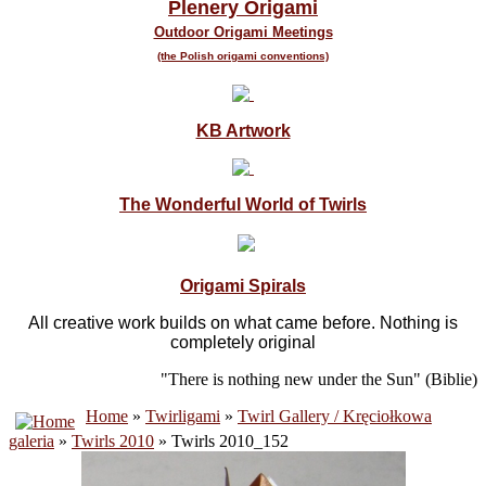
Plenery Origami
Outdoor Origami Meetings
(the Polish origami conventions)
KB Artwork
The Wonderful World of Twirls
Origami Spirals
All creative work builds on what came before. Nothing is
completely original
"There is nothing new under the Sun" (Biblie)
Home
»
Twirligami
»
Twirl Gallery / Kręciołkowa
galeria
»
Twirls 2010
» Twirls 2010_152