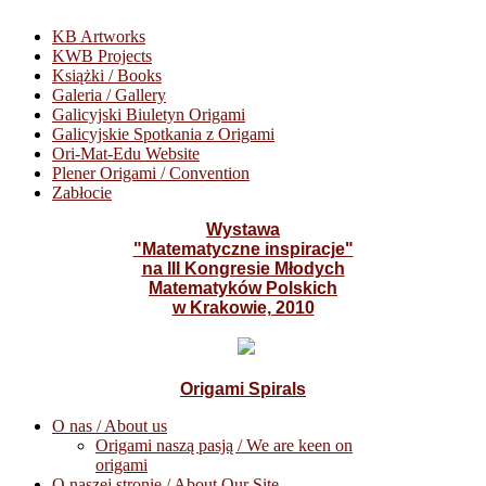
KB Artworks
KWB Projects
Książki / Books
Galeria / Gallery
Galicyjski Biuletyn Origami
Galicyjskie Spotkania z Origami
Ori-Mat-Edu Website
Plener Origami / Convention
Zabłocie
Wystawa
"Matematyczne inspiracje"
na III Kongresie Młodych
Matematyków Polskich
w Krakowie, 2010
Origami Spirals
O nas / About us
Origami naszą pasją / We are keen on
origami
O naszej stronie / About Our Site