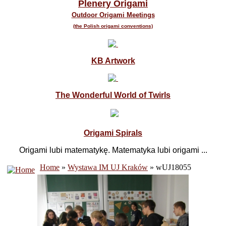
Plenery Origami
Outdoor Origami Meetings
(the Polish origami conventions)
KB Artwork
The Wonderful World of Twirls
Origami Spirals
Origami lubi matematykę. Matematyka lubi origami ...
Home
»
Wystawa IM UJ Kraków
» wUJ18055