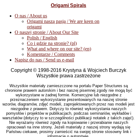
Origami Spirals
O nas / About us
Origami naszą pasją / We are keen on
origami
O naszej stronie / About Our Site
Polish / English
Co i gdzie na stronie? (pl)
What and where on our site? (en)
Komentarze / Comments
Napisz do nas / Send us e-mail
Copyright © 1998-2016 Krystyna & Wojciech Burczyk
Wszystkie prawa zastrzeżone
Wszystkie materiały zamieszczone na portalu Paper Structures są
chronione prawem autorskim i bez naszej pisemnej zgody nie mogą być
wykorzystane w żadnej formie. Komercyjne lub niezgodne z
przeznaczeniem wykorzystanie prezentowanych na naszej stronie
wzorów, diagramów, zdjęć modeli, zaprojektowanych przez nas modeli jest
niezgodne z prawem. Dotyczy to również wykorzystania naszych
pomysłów i projektów w publikacjach, podczas seminariów, wykładów i
warsztatów (dotyczy to w szczególności publikacji notatek z takich zajęć).
Nie wyrażamy również zgody na kopiowanie i przerabianie naszych
opracowań na inne strony. Jeżeli materiały z naszej strony wydają się
Państwu ciekawe, prosimy zamieścić na swojej stronie stosowny link i
informację o autorstwie.