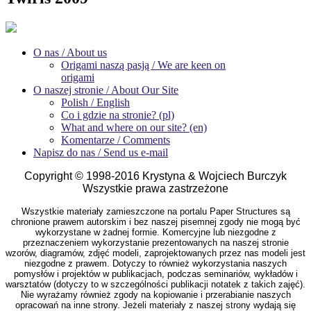
O nas / About us
Origami naszą pasją / We are keen on
origami
O naszej stronie / About Our Site
Polish / English
Co i gdzie na stronie? (pl)
What and where on our site? (en)
Komentarze / Comments
Napisz do nas / Send us e-mail
Copyright © 1998-2016 Krystyna & Wojciech Burczyk
Wszystkie prawa zastrzeżone
Wszystkie materiały zamieszczone na portalu Paper Structures są
chronione prawem autorskim i bez naszej pisemnej zgody nie mogą być
wykorzystane w żadnej formie. Komercyjne lub niezgodne z
przeznaczeniem wykorzystanie prezentowanych na naszej stronie
wzorów, diagramów, zdjęć modeli, zaprojektowanych przez nas modeli jest
niezgodne z prawem. Dotyczy to również wykorzystania naszych
pomysłów i projektów w publikacjach, podczas seminariów, wykładów i
warsztatów (dotyczy to w szczególności publikacji notatek z takich zajęć).
Nie wyrażamy również zgody na kopiowanie i przerabianie naszych
opracowań na inne strony. Jeżeli materiały z naszej strony wydają się