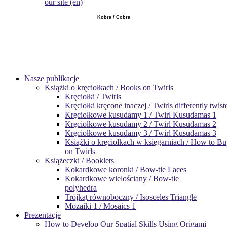
our site (en)
Kobra / Cobra
Nasze publikacje
Książki o kręciołkach / Books on Twirls
Kręciołki / Twirls
Kręciołki kręcone inaczej / Twirls differently twist
Kręciołkowe kusudamy 1 / Twirl Kusudamas 1
Kręciołkowe kusudamy 2 / Twirl Kusudamas 2
Kręciołkowe kusudamy 3 / Twirl Kusudamas 3
Książki o kręciołkach w księgarniach / How to B
on Twirls
Książeczki / Booklets
Kokardkowe koronki / Bow-tie Laces
Kokardkowe wielościany / Bow-tie
polyhedra
Trójkąt równoboczny / Isosceles Triangle
Mozaiki 1 / Mosaics 1
Prezentacje
How to Develop Our Spatial Skills Using Origami