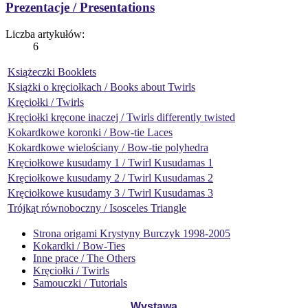
Prezentacje / Presentations
Liczba artykułów:
6
Książeczki Booklets
Książki o kręciołkach / Books about Twirls
Kręciołki / Twirls
Kręciołki kręcone inaczej / Twirls differently twisted
Kokardkowe koronki / Bow-tie Laces
Kokardkowe wielościany / Bow-tie polyhedra
Kręciołkowe kusudamy 1 / Twirl Kusudamas 1
Kręciołkowe kusudamy 2 / Twirl Kusudamas 2
Kręciołkowe kusudamy 3 / Twirl Kusudamas 3
Trójkąt równoboczny / Isosceles Triangle
Strona origami Krystyny Burczyk 1998-2005
Kokardki / Bow-Ties
Inne prace / The Others
Kręciołki / Twirls
Samouczki / Tutorials
Wystawa