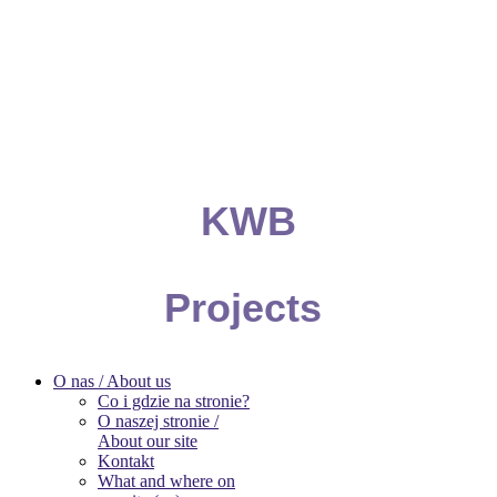
KWB
Projects
O nas / About us
Co i gdzie na stronie?
O naszej stronie /
About our site
Kontakt
What and where on