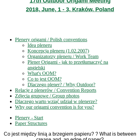
17th Outdoor Origami Meeting
2018, June, 1 - 3, Kraków, Poland
Plenery origami / Polish conventions
Idea pleneru
Koncepcja pleneru (1.02.2007)
Organizatorzy pleneru / Work Team
Plener Origami - jak to przetłumaczyć na
angielski
What's OOM?
Co to jest OOM?
Dlaczego plener? / Why Outdoor?
Relacje z plenerów / Convention Reports
Zdjęcia grupowe / Group photos
Dlaczego warto wziąć udział w plenerze?
Why our origami convention is for you?
Plenery - Start
Paper Structures
Co jest między linią a brzegiem papieru? ? What is between
crease and an edge of paper?