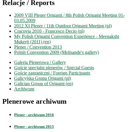
Relacje / Reports
2009 VIII Plener Origami / 8th Polish Origami Meeting 01-
03.05.2009
2012 XI Plener / 11th Outdoor Origami Meeting (pl)
Cracovia 2010 - Francesco Decio (pl)
My Polish Origami Convention Experience - Meenakshi
Mukerji (2011) (en)
Plener / Convention 2013
Polish Convention 2009 (Melisande's gallery)
Galeria Plenerowa / Gallery
Goście specjalni plenerów / Special Guests
Goście zagraniczni / Foreign Participants
Galicyjska Grupa Origami (pl)
Galician Group of Origami (en)
Archiwum
Plenerowe archiwum
Plener - archiwum 2016
Plener - archiwum 2015