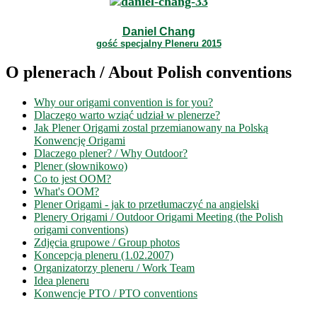
Daniel Chang
gość specjalny Pleneru 2015
O plenerach / About Polish conventions
Why our origami convention is for you?
Dlaczego warto wziąć udział w plenerze?
Jak Plener Origami zostal przemianowany na Polską
Konwencję Origami
Dlaczego plener? / Why Outdoor?
Plener (słownikowo)
Co to jest OOM?
What's OOM?
Plener Origami - jak to przetłumaczyć na angielski
Plenery Origami / Outdoor Origami Meeting (the Polish
origami conventions)
Zdjęcia grupowe / Group photos
Koncepcja pleneru (1.02.2007)
Organizatorzy pleneru / Work Team
Idea pleneru
Konwencje PTO / PTO conventions