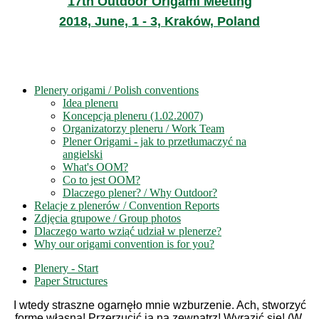
17th Outdoor Origami Meeting
2018, June, 1 - 3, Kraków, Poland
Plenery origami / Polish conventions
Idea pleneru
Koncepcja pleneru (1.02.2007)
Organizatorzy pleneru / Work Team
Plener Origami - jak to przetłumaczyć na
angielski
What's OOM?
Co to jest OOM?
Dlaczego plener? / Why Outdoor?
Relacje z plenerów / Convention Reports
Zdjęcia grupowe / Group photos
Dlaczego warto wziąć udział w plenerze?
Why our origami convention is for you?
Plenery - Start
Paper Structures
I wtedy straszne ogarnęło mnie wzburzenie. Ach, stworzyć
formę własną! Przerzucić ją na zewnątrz! Wyrazić się! (W.