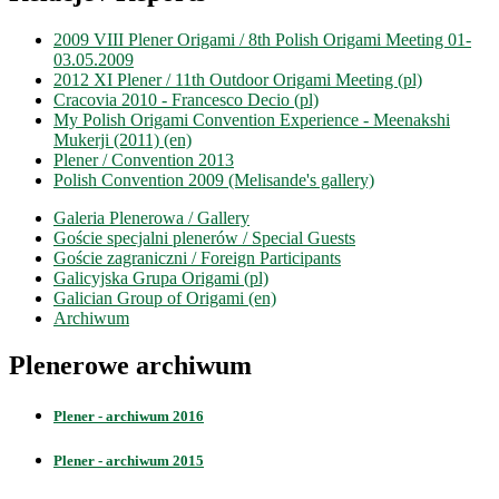
2009 VIII Plener Origami / 8th Polish Origami Meeting 01-
03.05.2009
2012 XI Plener / 11th Outdoor Origami Meeting (pl)
Cracovia 2010 - Francesco Decio (pl)
My Polish Origami Convention Experience - Meenakshi
Mukerji (2011) (en)
Plener / Convention 2013
Polish Convention 2009 (Melisande's gallery)
Galeria Plenerowa / Gallery
Goście specjalni plenerów / Special Guests
Goście zagraniczni / Foreign Participants
Galicyjska Grupa Origami (pl)
Galician Group of Origami (en)
Archiwum
Plenerowe archiwum
Plener - archiwum 2016
Plener - archiwum 2015