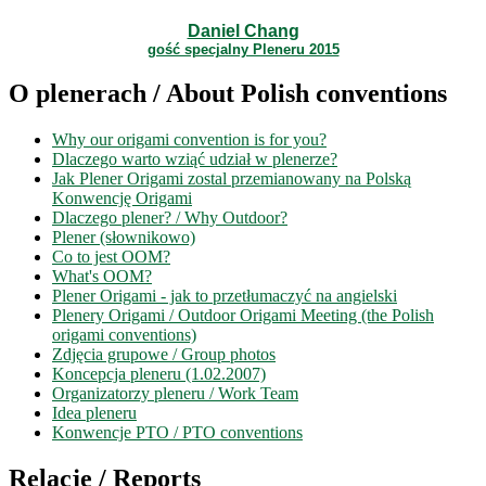
Daniel Chang
gość specjalny Pleneru 2015
O plenerach / About Polish conventions
Why our origami convention is for you?
Dlaczego warto wziąć udział w plenerze?
Jak Plener Origami zostal przemianowany na Polską
Konwencję Origami
Dlaczego plener? / Why Outdoor?
Plener (słownikowo)
Co to jest OOM?
What's OOM?
Plener Origami - jak to przetłumaczyć na angielski
Plenery Origami / Outdoor Origami Meeting (the Polish
origami conventions)
Zdjęcia grupowe / Group photos
Koncepcja pleneru (1.02.2007)
Organizatorzy pleneru / Work Team
Idea pleneru
Konwencje PTO / PTO conventions
Relacje / Reports