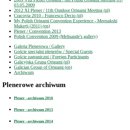
03.05.2009
2012 XI Plener / 11th Outdoor Origami Meeting (pl)
Cracovia 2010 - Francesco Decio (pl)
My Polish Origami Convention Experience - Meenakshi
Mukerji (2011) (en)
Plener / Convention 2013
Polish Convention 2009 (Melisande's gallery)
Galeria Plenerowa / Gallery
Goście specjalni plenerów / Special Guests
Goście zagraniczni / Foreign Participants
Galicyjska Grupa Origami (pl)
Galician Group of Origami (en)
Archiwum
Plenerowe archiwum
Plener - archiwum 2016
Plener - archiwum 2015
Plener - archiwum 2014