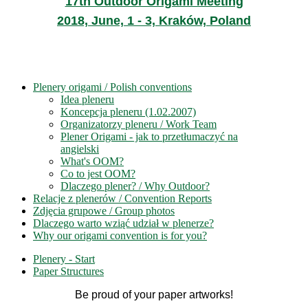
17th Outdoor Origami Meeting
2018, June, 1 - 3, Kraków, Poland
Plenery origami / Polish conventions
Idea pleneru
Koncepcja pleneru (1.02.2007)
Organizatorzy pleneru / Work Team
Plener Origami - jak to przetłumaczyć na
angielski
What's OOM?
Co to jest OOM?
Dlaczego plener? / Why Outdoor?
Relacje z plenerów / Convention Reports
Zdjęcia grupowe / Group photos
Dlaczego warto wziąć udział w plenerze?
Why our origami convention is for you?
Plenery - Start
Paper Structures
Be proud of your paper artworks!