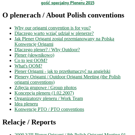
gość specjalny Pleneru 2015
O plenerach / About Polish conventions
Why our origami convention is for you?
Dlaczego warto wziąć udział w plenerze?
Jak Plener Origami zostal przemianowany na Polską
Konwencję Origami
Dlaczego plener? / Why Outdoor?
Plener (słownikowo)
Co to jest OOM?
What's OOM?
Plener Origami - jak to przetłumaczyć na angielski
Plenery Origami / Outdoor Origami Meeting (the Polish
origami conventions)
Zdjęcia grupowe / Group photos
Koncepcja pleneru (1.02.2007)
Organizatorzy pleneru / Work Team
Idea pleneru
Konwencje PTO / PTO conventions
Relacje / Reports
2009 VIII Plener Origami / 8th Polish Origami Meeting 01-