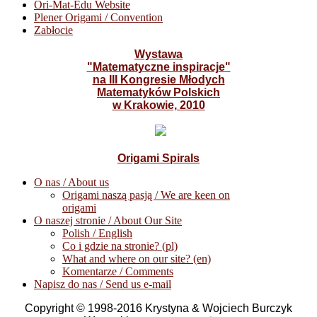
Ori-Mat-Edu Website
Plener Origami / Convention
Zabłocie
Wystawa
"Matematyczne inspiracje"
na III Kongresie Młodych
Matematyków Polskich
w Krakowie, 2010
Origami Spirals
O nas / About us
Origami naszą pasją / We are keen on
origami
O naszej stronie / About Our Site
Polish / English
Co i gdzie na stronie? (pl)
What and where on our site? (en)
Komentarze / Comments
Napisz do nas / Send us e-mail
Copyright © 1998-2016 Krystyna & Wojciech Burczyk