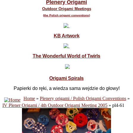
Plenery Origami
Outdoor Origami Meetings
(the Polish origami conventions)
KB Artwork
The Wonderful World of Twirls
Origami Spirals
Papierki do ręki, a wiedza sama wejdzie do głowy!
Home
»
Plenery origami / Polish Origami Conventions
»
IV Plener Origami / 4th Outdoor Origami Meeting 2005
» pl4-61