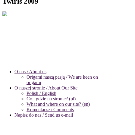
Twirls 2009
O nas / About us
Origami naszą pasją / We are keen on
origami
O naszej stronie / About Our Site
Polish / English
Co i gdzie na stronie? (pl)
What and where on our site? (en)
Komentarze / Comments
Napisz do nas / Send us e-mail