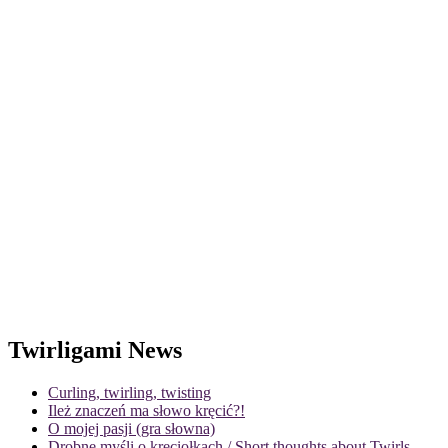
Twirligami News
Curling, twirling, twisting
Ileż znaczeń ma słowo kręcić?!
O mojej pasji (gra słowna)
Drobne myśli o kręciołkach / Short thoughts about Twirls