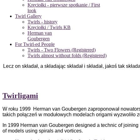
Kręciołki - pierwsze spotkanie / First
look
Twirl Gallery
Twirls - history
Kręciołki / Twirls KB
Herman van
Goubergen
For Twirl-ed People
Twirls - Two Flowers (Registered)
Twirls almost without folds (Registered)
Lecz on składał, a składając składał i składał, jakoś tak skła
Twirligami
W roku 1999 Herman van Goubergen zaproponował nowatorską 
takich połączeń w modułowych modelach origami wyzwoliło zu
In 1999 Herman van Goubergen designed a technic of joining p
of models using spirals and vortices.