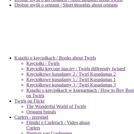
Drobne myśli o origami / Short thoughts about origami
Książki o kręciołkach / Books about Twirls
Kręciołki / Twirls
Kręciołki kręcone inaczej / Twirls differently twisted
Kręciołkowe kusudamy 2 / Twirl Kusudamas 2
Kręciołkowe kusudamy 1 / Twirl Kusudamas 1
Kręciołkowe kusudamy 3 / Twirl Kusudamas 3
Książki o kręciołkach w księgarniach / How to Buy Boo
on Twirls
Twirls on Flickr
The Wonderful World of Twirls
Origami Spirals
Curlers - przegląd
Filmiki o Curlerach / Video about
Curlers
Herman van Goubergen