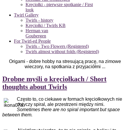
Kręciołki - pierwsze spotkanie / First
look
Twirl Gallery
Twirls - history
Kręciołki / Twirls KB
Herman van
Goubergen
For Twirl-ed People
Twirls - Two Flowers (Registered)
Twirls almost without folds (Registered)
Origami - dobre hobby na stresującą pracę, na zimowe
wieczory, na spotkania z przyjaciółmi ...
Drobne myśli o kręciołkach / Short
thoughts about Twirls
Często to, co ciekawe w formach kręciołkowych nie
dotyczy spiral, ale przestrzeni między nimi.
Sometimes there are no spiral important but space
between them.