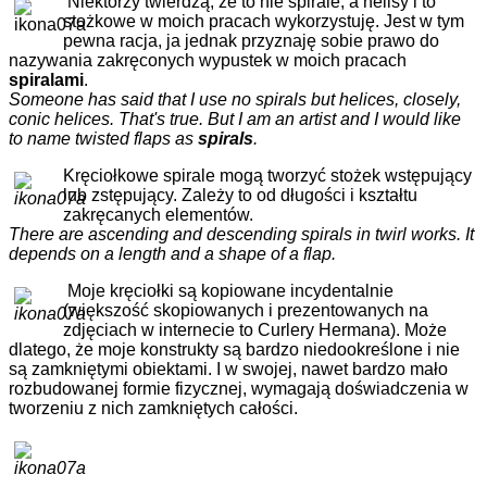
Niektórzy twierdzą, że to nie spirale, a helisy i to
stożkowe w moich pracach wykorzystuję. Jest w tym
pewna racja, ja jednak przyznaję sobie prawo do
nazywania zakręconych wypustek w moich pracach
spiralami
.
Someone has said that I use no spirals but helices, closely,
conic helices. That's true. But I am an artist and I would like
to name twisted flaps as
spirals
.
Kręciołkowe spirale mogą tworzyć stożek wstępujący
lub zstępujący. Zależy to od długości i kształtu
zakręcanych elementów.
There are ascending and descending spirals in twirl works. It
depends on a length and a shape of a flap.
Moje kręciołki są kopiowane incydentalnie
(większość skopiowanych i prezentowanych na
zdjęciach w internecie to Curlery Hermana). Może
dlatego, że moje konstrukty są bardzo niedookreślone i nie
są zamkniętymi obiektami. I w swojej, nawet bardzo mało
rozbudowanej formie fizycznej, wymagają doświadczenia w
tworzeniu z nich zamkniętych całości.