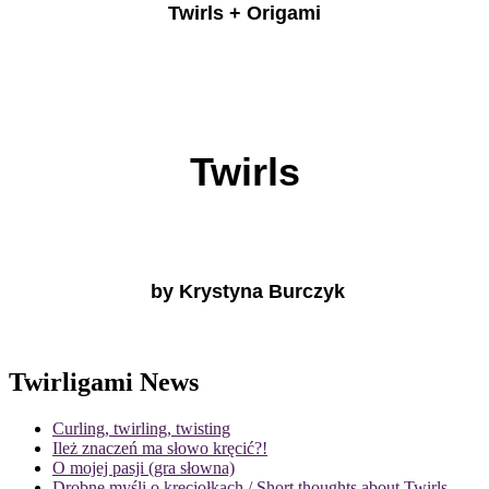
Twirls + Origami
Twirls
by Krystyna Burczyk
Twirligami News
Curling, twirling, twisting
Ileż znaczeń ma słowo kręcić?!
O mojej pasji (gra słowna)
Drobne myśli o kręciołkach / Short thoughts about Twirls