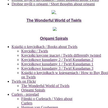
Drobne myśli o origami / Short thoughts about origami
The Wonderful World of Twirls
Origami Spirals
Książki o kręciołkach / Books about Twirls
Kręciołki / Twirls
Kręciołki kręcone inaczej / Twirls differently twisted
Kręciołkowe kusudamy 2 / Twirl Kusudamas 2
Kręciołkowe kusudamy 1 / Twirl Kusudamas 1
Kręciołkowe kusudamy 3 / Twirl Kusudamas 3
Książki o kręciołkach w księgarniach / How to Buy Boo
on Twirls
Twirls on Flickr
The Wonderful World of Twirls
Origami Spirals
Curlers - przegląd
Filmiki o Curlerach / Video about
Curlers
Herman van Goubergen