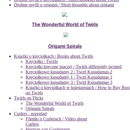
Drobne myśli o origami / Short thoughts about origami
The Wonderful World of Twirls
Origami Spirals
Książki o kręciołkach / Books about Twirls
Kręciołki / Twirls
Kręciołki kręcone inaczej / Twirls differently twisted
Kręciołkowe kusudamy 2 / Twirl Kusudamas 2
Kręciołkowe kusudamy 1 / Twirl Kusudamas 1
Kręciołkowe kusudamy 3 / Twirl Kusudamas 3
Książki o kręciołkach w księgarniach / How to Buy Boo
on Twirls
Twirls on Flickr
The Wonderful World of Twirls
Origami Spirals
Curlers - przegląd
Filmiki o Curlerach / Video about
Curlers
Herman van Goubergen