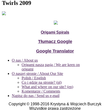
Twirls 2009
Origami Spirals
Tłumacz Google
Google Translator
O nas / About us
Origami naszą pasją / We are keen on
origami
O naszej stronie / About Our Site
Polish / English
Co i gdzie na stronie? (pl)
What and where on our site? (en)
Komentarze / Comments
Napisz do nas / Send us e-mail
Copyright © 1998-2016 Krystyna & Wojciech Burczyk
Wszystkie prawa zastrzeżone