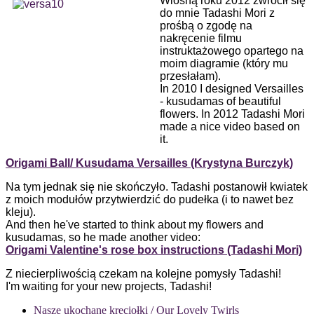
Wiosną roku 2012 zwrócił się
do mnie Tadashi Mori z
prośbą o zgodę na
nakręcenie filmu
instruktażowego opartego na
moim diagramie (który mu
przesłałam).
In 2010 I designed Versailles
- kusudamas of beautiful
flowers. In 2012 Tadashi Mori
made a nice video based on
it.
Origami Ball/ Kusudama
Versailles (Krystyna Burczyk)
Na tym jednak się nie skończyło. Tadashi postanowił kwiatek
z moich modułów przytwierdzić do pudełka (i to nawet bez
kleju).
And then he've started to think about my flowers and
kusudamas, so he made another video:
Origami Valentine's rose box instructions (Tadashi Mori)
Z niecierpliwością czekam na kolejne pomysły Tadashi!
I'm waiting for your new projects, Tadashi!
Nasze ukochane kręciołki / Our Lovely Twirls