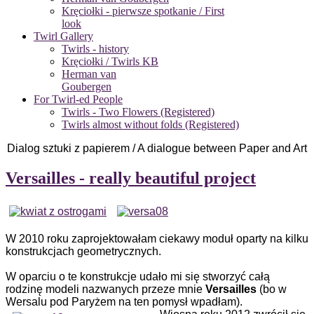
Kręciołki - pierwsze spotkanie / First
look
Twirl Gallery
Twirls - history
Kręciołki / Twirls KB
Herman van
Goubergen
For Twirl-ed People
Twirls - Two Flowers (Registered)
Twirls almost without folds (Registered)
Dialog sztuki z papierem / A dialogue between Paper and Art
Versailles - really beautiful project
W 2010 roku zaprojektowałam ciekawy moduł oparty na kilku
konstrukcjach geometrycznych.
W oparciu o te konstrukcje udało mi się stworzyć całą
rodzinę modeli nazwanych przeze mnie
Versailles
(bo w
Wersalu pod Paryżem na ten pomysł wpadłam).