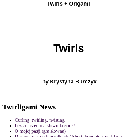
Twirls + Origami
Twirls
by Krystyna Burczyk
Twirligami News
Curling, twirling, twisting
Ileż znaczeń ma słowo kręcić?!
O mojej pasji (gra słowna)
Drobne myśli o kręciołkach / Short thoughts about Twirls