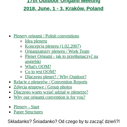
17th Outdoor Origami Meeting
2018, June, 1 - 3, Kraków, Poland
Plenery origami / Polish conventions
Idea pleneru
Koncepcja pleneru (1.02.2007)
Organizatorzy pleneru / Work Team
Plener Origami - jak to przetłumaczyć na
angielski
What's OOM?
Co to jest OOM?
Dlaczego plener? / Why Outdoor?
Relacje z plenerów / Convention Reports
Zdjęcia grupowe / Group photos
Dlaczego warto wziąć udział w plenerze?
Why our origami convention is for you?
Plenery - Start
Paper Structures
Składanko? Śniadanko? Od czego by tu zacząć dzień?!