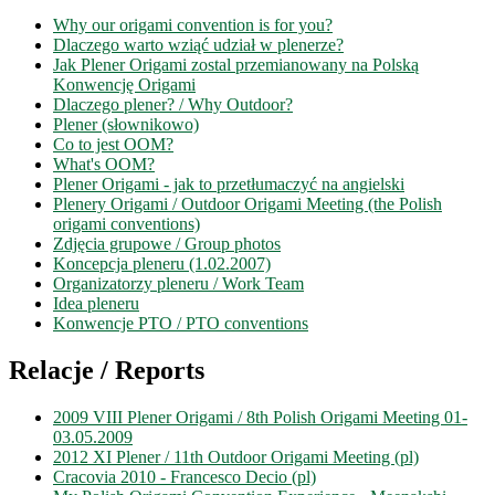
Why our origami convention is for you?
Dlaczego warto wziąć udział w plenerze?
Jak Plener Origami zostal przemianowany na Polską
Konwencję Origami
Dlaczego plener? / Why Outdoor?
Plener (słownikowo)
Co to jest OOM?
What's OOM?
Plener Origami - jak to przetłumaczyć na angielski
Plenery Origami / Outdoor Origami Meeting (the Polish
origami conventions)
Zdjęcia grupowe / Group photos
Koncepcja pleneru (1.02.2007)
Organizatorzy pleneru / Work Team
Idea pleneru
Konwencje PTO / PTO conventions
Relacje / Reports
2009 VIII Plener Origami / 8th Polish Origami Meeting 01-
03.05.2009
2012 XI Plener / 11th Outdoor Origami Meeting (pl)
Cracovia 2010 - Francesco Decio (pl)