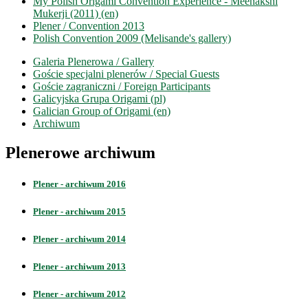
My Polish Origami Convention Experience - Meenakshi
Mukerji (2011) (en)
Plener / Convention 2013
Polish Convention 2009 (Melisande's gallery)
Galeria Plenerowa / Gallery
Goście specjalni plenerów / Special Guests
Goście zagraniczni / Foreign Participants
Galicyjska Grupa Origami (pl)
Galician Group of Origami (en)
Archiwum
Plenerowe archiwum
Plener - archiwum 2016
Plener - archiwum 2015
Plener - archiwum 2014
Plener - archiwum 2013
Plener - archiwum 2012