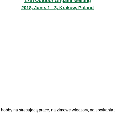
17th Outdoor Origami Meeting
2018, June, 1 - 3, Kraków, Poland
 hobby na stresującą pracę, na zimowe wieczory, na spotkania z 