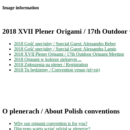
Image information
2018 XVII Plener Origami / 17th Outdoor
2018 Gość specjalny / Special Guest: Alessandro Beber
2018 Gość specjalny / Special Guest: Alessandra Lamio
2018 XVII Plener Origami / 17th Outdoor Origami Meeting
2018 Origami w kolorze zielonym ...
2018 Zgłoszenia na plener / Registration
2018 Tu będziemy / Convention venue (pl+en)
O plenerach / About Polish conventions
Why our origami convention is for you?
Dlaczego warto wziąć udział w plenerze?