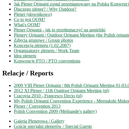
Jak Plener Origami zostal przemianowany na Polską Konwenc
Dlaczego plener? / Why Outdoor?
Plener (słownikowo)
Co to jest OOM?
What's OOM?
Plener Origami - jak to przetłumaczyć na angielski
Plenery Origami / Outdoor Origami Meeting (the Polish origam
Zdjęcia grupowe / Group photos
Koncepcja pleneru (1.02.2007)
Organizatorzy pleneru / Work Team
Idea pleneru
Konwencje PTO / PTO conventions
Relacje / Reports
2009 VIII Plener Origami / 8th Polish Origami Meeting 01-03
2012 XI Plener / 11th Outdoor Origami Meeting (pl)
Cracovia 2010 - Francesco Decio (pl)
My Polish Origami Convention Experience - Meenakshi Mukerj
Plener / Convention 2013
Polish Convention 2009 (Melisande's gallery)
Galeria Plenerowa / Gallery
Goście specjalni plenerów / Special Guests