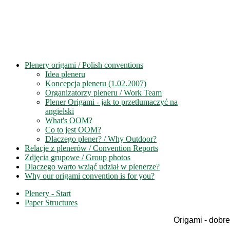
Plenery origami / Polish conventions
Idea pleneru
Koncepcja pleneru (1.02.2007)
Organizatorzy pleneru / Work Team
Plener Origami - jak to przetłumaczyć na
angielski
What's OOM?
Co to jest OOM?
Dlaczego plener? / Why Outdoor?
Relacje z plenerów / Convention Reports
Zdjęcia grupowe / Group photos
Dlaczego warto wziąć udział w plenerze?
Why our origami convention is for you?
Plenery - Start
Paper Structures
Origami - dobre