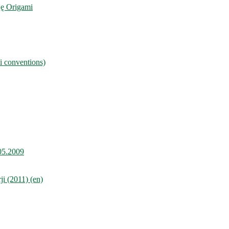
ję Origami
i conventions)
.05.2009
i (2011) (en)