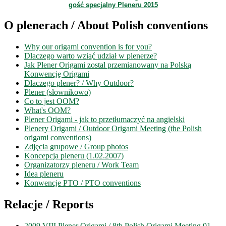
gość specjalny Pleneru 2015
O plenerach / About Polish conventions
Why our origami convention is for you?
Dlaczego warto wziąć udział w plenerze?
Jak Plener Origami zostal przemianowany na Polską
Konwencję Origami
Dlaczego plener? / Why Outdoor?
Plener (słownikowo)
Co to jest OOM?
What's OOM?
Plener Origami - jak to przetłumaczyć na angielski
Plenery Origami / Outdoor Origami Meeting (the Polish
origami conventions)
Zdjęcia grupowe / Group photos
Koncepcja pleneru (1.02.2007)
Organizatorzy pleneru / Work Team
Idea pleneru
Konwencje PTO / PTO conventions
Relacje / Reports
2009 VIII Plener Origami / 8th Polish Origami Meeting 01-