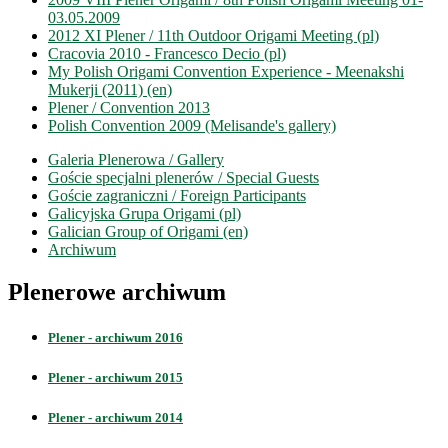
03.05.2009
2012 XI Plener / 11th Outdoor Origami Meeting (pl)
Cracovia 2010 - Francesco Decio (pl)
My Polish Origami Convention Experience - Meenakshi
Mukerji (2011) (en)
Plener / Convention 2013
Polish Convention 2009 (Melisande's gallery)
Galeria Plenerowa / Gallery
Goście specjalni plenerów / Special Guests
Goście zagraniczni / Foreign Participants
Galicyjska Grupa Origami (pl)
Galician Group of Origami (en)
Archiwum
Plenerowe archiwum
Plener - archiwum 2016
Plener - archiwum 2015
Plener - archiwum 2014