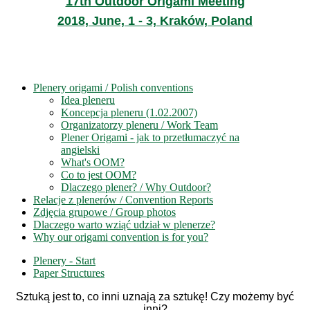
17th Outdoor Origami Meeting
2018, June, 1 - 3, Kraków, Poland
Plenery origami / Polish conventions
Idea pleneru
Koncepcja pleneru (1.02.2007)
Organizatorzy pleneru / Work Team
Plener Origami - jak to przetłumaczyć na
angielski
What's OOM?
Co to jest OOM?
Dlaczego plener? / Why Outdoor?
Relacje z plenerów / Convention Reports
Zdjęcia grupowe / Group photos
Dlaczego warto wziąć udział w plenerze?
Why our origami convention is for you?
Plenery - Start
Paper Structures
Sztuką jest to, co inni uznają za sztukę! Czy możemy być
inni?