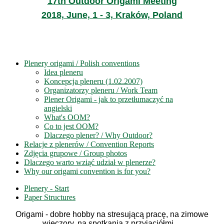
17th Outdoor Origami Meeting
2018, June, 1 - 3, Kraków, Poland
Plenery origami / Polish conventions
Idea pleneru
Koncepcja pleneru (1.02.2007)
Organizatorzy pleneru / Work Team
Plener Origami - jak to przetłumaczyć na
angielski
What's OOM?
Co to jest OOM?
Dlaczego plener? / Why Outdoor?
Relacje z plenerów / Convention Reports
Zdjęcia grupowe / Group photos
Dlaczego warto wziąć udział w plenerze?
Why our origami convention is for you?
Plenery - Start
Paper Structures
Origami - dobre hobby na stresującą pracę, na zimowe
wieczory, na spotkania z przyjaciółmi ...