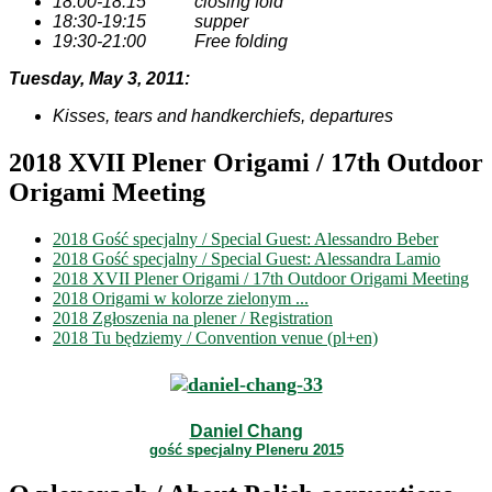
18:00-18:15 closing fold
18:30-19:15 supper
19:30-21:00 Free folding
Tuesday, May 3, 2011:
Kisses, tears and handkerchiefs, departures
2018 XVII Plener Origami / 17th Outdoor
Origami Meeting
2018 Gość specjalny / Special Guest: Alessandro Beber
2018 Gość specjalny / Special Guest: Alessandra Lamio
2018 XVII Plener Origami / 17th Outdoor Origami Meeting
2018 Origami w kolorze zielonym ...
2018 Zgłoszenia na plener / Registration
2018 Tu będziemy / Convention venue (pl+en)
Daniel Chang
gość specjalny Pleneru 2015