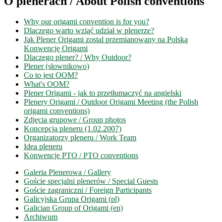
O plenerach / About Polish conventions
Why our origami convention is for you?
Dlaczego warto wziąć udział w plenerze?
Jak Plener Origami zostal przemianowany na Polską
Konwencję Origami
Dlaczego plener? / Why Outdoor?
Plener (słownikowo)
Co to jest OOM?
What's OOM?
Plener Origami - jak to przetłumaczyć na angielski
Plenery Origami / Outdoor Origami Meeting (the Polish
origami conventions)
Zdjęcia grupowe / Group photos
Koncepcja pleneru (1.02.2007)
Organizatorzy pleneru / Work Team
Idea pleneru
Konwencje PTO / PTO conventions
Galeria Plenerowa / Gallery
Goście specjalni plenerów / Special Guests
Goście zagraniczni / Foreign Participants
Galicyjska Grupa Origami (pl)
Galician Group of Origami (en)
Archiwum