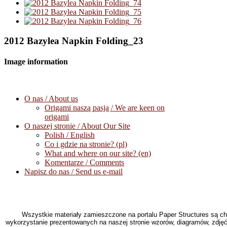
2012 Bazylea Napkin Folding_23
Image information
O nas / About us
Origami naszą pasją / We are keen on
origami
O naszej stronie / About Our Site
Polish / English
Co i gdzie na stronie? (pl)
What and where on our site? (en)
Komentarze / Comments
Napisz do nas / Send us e-mail
Wszystkie materiały zamieszczone na portalu Paper Structures są c
wykorzystanie prezentowanych na naszej stronie wzorów, diagramów, zdjęć