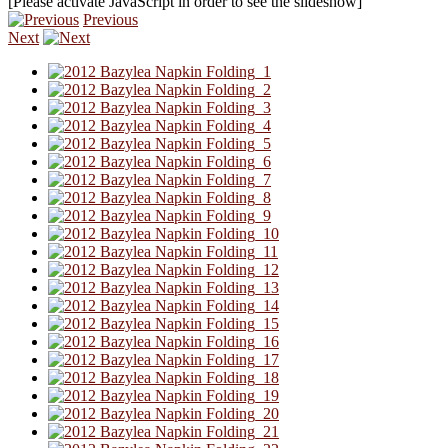
[Please activate JavaScript in order to see the slideshow]
Previous
Next