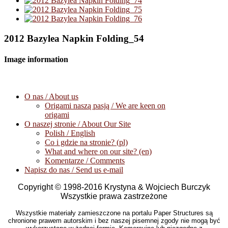
2012 Bazylea Napkin Folding_54
Image information
O nas / About us
Origami naszą pasją / We are keen on
origami
O naszej stronie / About Our Site
Polish / English
Co i gdzie na stronie? (pl)
What and where on our site? (en)
Komentarze / Comments
Napisz do nas / Send us e-mail
Copyright © 1998-2016 Krystyna & Wojciech Burczyk
Wszystkie prawa zastrzeżone
Wszystkie materiały zamieszczone na portalu Paper Structures są
chronione prawem autorskim i bez naszej pisemnej zgody nie mogą być