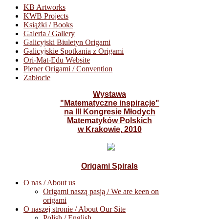
KB Artworks
KWB Projects
Książki / Books
Galeria / Gallery
Galicyjski Biuletyn Origami
Galicyjskie Spotkania z Origami
Ori-Mat-Edu Website
Plener Origami / Convention
Zabłocie
Wystawa
"Matematyczne inspiracje"
na III Kongresie Młodych
Matematyków Polskich
w Krakowie, 2010
Origami Spirals
O nas / About us
Origami naszą pasją / We are keen on
origami
O naszej stronie / About Our Site
Polish / English