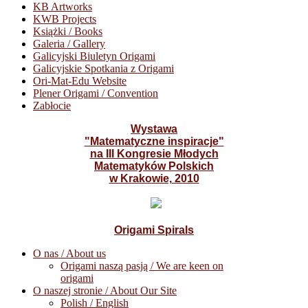
KB Artworks
KWB Projects
Książki / Books
Galeria / Gallery
Galicyjski Biuletyn Origami
Galicyjskie Spotkania z Origami
Ori-Mat-Edu Website
Plener Origami / Convention
Zabłocie
Wystawa
"Matematyczne inspiracje"
na III Kongresie Młodych
Matematyków Polskich
w Krakowie, 2010
Origami Spirals
O nas / About us
Origami naszą pasją / We are keen on
origami
O naszej stronie / About Our Site
Polish / English