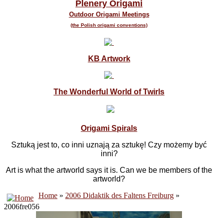
Plenery Origami
Outdoor Origami Meetings
(the Polish origami conventions)
KB Artwork
The Wonderful World of Twirls
Origami Spirals
Sztuką jest to, co inni uznają za sztukę! Czy możemy być
inni?
Art is what the artworld says it is. Can we be members of the
artworld?
Home
»
2006 Didaktik des Faltens Freiburg
»
2006fre056