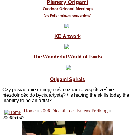
Plenery Origami
Outdoor Origami Meetings
(the Polish origami conventions)
KB Artwork
The Wonderful World of Twirls
Origami Spirals
Czy posiadanie umiejętności oznacza współcześnie
niezdolność do bycia artystą? / Is having the skills today
the
inability
to be
an artist?
Home
»
2006 Didaktik des Faltens Freiburg
»
2006fre043