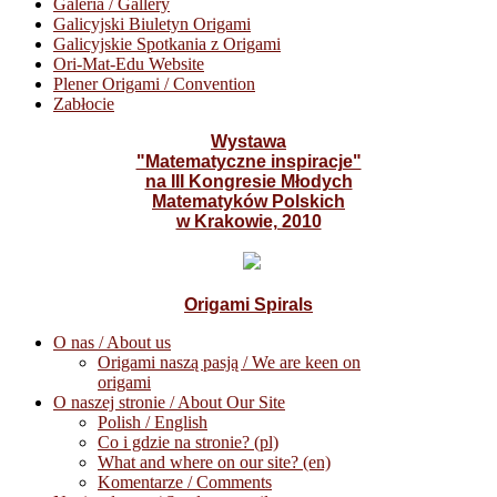
Galeria / Gallery
Galicyjski Biuletyn Origami
Galicyjskie Spotkania z Origami
Ori-Mat-Edu Website
Plener Origami / Convention
Zabłocie
Wystawa
"Matematyczne inspiracje"
na III Kongresie Młodych
Matematyków Polskich
w Krakowie, 2010
Origami Spirals
O nas / About us
Origami naszą pasją / We are keen on
origami
O naszej stronie / About Our Site
Polish / English
Co i gdzie na stronie? (pl)
What and where on our site? (en)
Komentarze / Comments