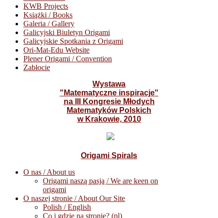
KWB Projects
Książki / Books
Galeria / Gallery
Galicyjski Biuletyn Origami
Galicyjskie Spotkania z Origami
Ori-Mat-Edu Website
Plener Origami / Convention
Zabłocie
Wystawa
"Matematyczne inspiracje"
na III Kongresie Młodych
Matematyków Polskich
w Krakowie, 2010
Origami Spirals
O nas / About us
Origami naszą pasją / We are keen on
origami
O naszej stronie / About Our Site
Polish / English
Co i gdzie na stronie? (pl)