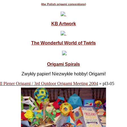
(the Polish origami conventions)
KB Artwork
The Wonderful World of Twirls
Origami Spirals
Zwykły papier! Niezwykłe hobby! Origami!
II Plener Origami / 3rd Outdoor Origami Meeting 2004
» pl3-05