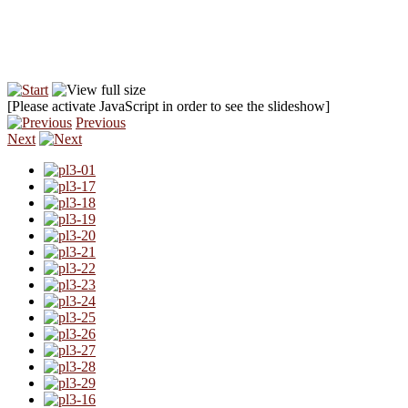
[Please activate JavaScript in order to see the slideshow]
Previous
Next