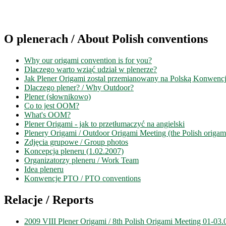
O plenerach / About Polish conventions
Why our origami convention is for you?
Dlaczego warto wziąć udział w plenerze?
Jak Plener Origami zostal przemianowany na Polską Konwenc
Dlaczego plener? / Why Outdoor?
Plener (słownikowo)
Co to jest OOM?
What's OOM?
Plener Origami - jak to przetłumaczyć na angielski
Plenery Origami / Outdoor Origami Meeting (the Polish origam
Zdjęcia grupowe / Group photos
Koncepcja pleneru (1.02.2007)
Organizatorzy pleneru / Work Team
Idea pleneru
Konwencje PTO / PTO conventions
Relacje / Reports
2009 VIII Plener Origami / 8th Polish Origami Meeting 01-03