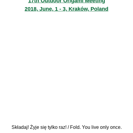
17th Outdoor Origami Meeting
2018, June, 1 - 3, Kraków, Poland
Składaj! Żyje się tylko raz! / Fold. You live only once.