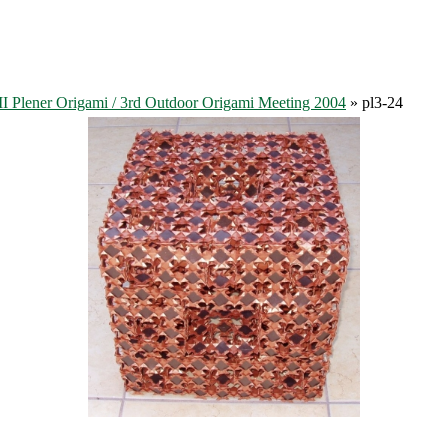
II Plener Origami / 3rd Outdoor Origami Meeting 2004
» pl3-24