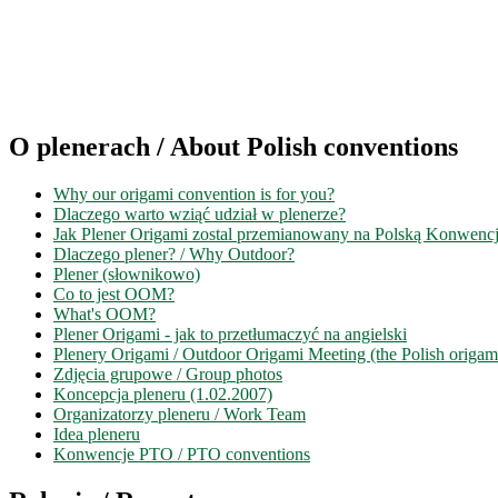
O plenerach / About Polish conventions
Why our origami convention is for you?
Dlaczego warto wziąć udział w plenerze?
Jak Plener Origami zostal przemianowany na Polską Konwenc
Dlaczego plener? / Why Outdoor?
Plener (słownikowo)
Co to jest OOM?
What's OOM?
Plener Origami - jak to przetłumaczyć na angielski
Plenery Origami / Outdoor Origami Meeting (the Polish origam
Zdjęcia grupowe / Group photos
Koncepcja pleneru (1.02.2007)
Organizatorzy pleneru / Work Team
Idea pleneru
Konwencje PTO / PTO conventions