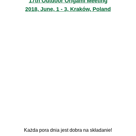
17th Outdoor Origami Meeting
2018, June, 1 - 3, Kraków, Poland
Każda pora dnia jest dobra na składanie!