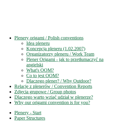
Plenery origami / Polish conventions
Idea pleneru
Koncepcja pleneru (1.02.2007)
Organizatorzy pleneru / Work Team
Plener Origami - jak to przetłumaczyć na
angielski
What's OOM?
Co to jest OOM?
Dlaczego plener? / Why Outdoor?
Relacje z plenerów / Convention Reports
Zdjęcia grupowe / Group photos
Dlaczego warto wziąć udział w plenerze?
Why our origami convention is for you?
Plenery - Start
Paper Structures