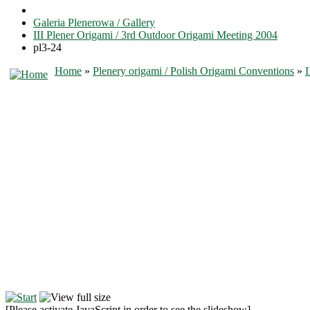
Galeria Plenerowa / Gallery
III Plener Origami / 3rd Outdoor Origami Meeting 2004
pl3-24
Home
»
Plenery origami / Polish Origami Conventions
»
I
[Please activate JavaScript in order to see the slideshow]