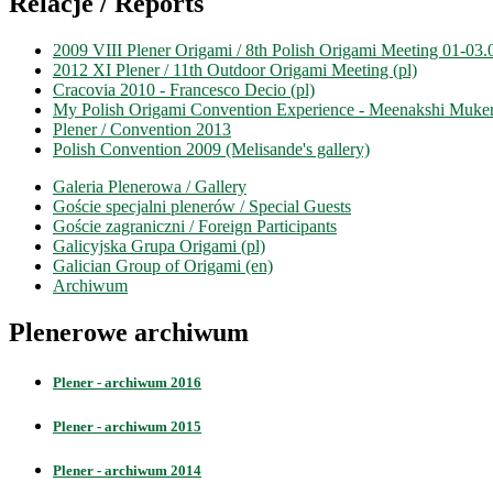
Relacje / Reports
2009 VIII Plener Origami / 8th Polish Origami Meeting 01-03
2012 XI Plener / 11th Outdoor Origami Meeting (pl)
Cracovia 2010 - Francesco Decio (pl)
My Polish Origami Convention Experience - Meenakshi Mukerj
Plener / Convention 2013
Polish Convention 2009 (Melisande's gallery)
Galeria Plenerowa / Gallery
Goście specjalni plenerów / Special Guests
Goście zagraniczni / Foreign Participants
Galicyjska Grupa Origami (pl)
Galician Group of Origami (en)
Archiwum
Plenerowe archiwum
Plener - archiwum 2016
Plener - archiwum 2015
Plener - archiwum 2014