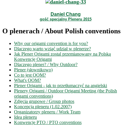
Daniel Chang
gość specjalny Pleneru 2015
O plenerach / About Polish conventions
Why our origami convention is for you?
Dlaczego warto wziąć udział w plenerze?
Jak Plener Origami zostal przemianowany na Polską
Konwencję Origami
Dlaczego plener? / Why Outdoor?
Plener (słownikowo)
Co to jest OOM?
What's OOM?
Plener Origami - jak to przetłumaczyć na angielski
Plenery Origami / Outdoor Origami Meeting (the Polish
origami conventions)
Zdjęcia grupowe / Group photos
Koncepcja pleneru (1.02.2007)
Organizatorzy pleneru / Work Team
Idea pleneru
Konwencje PTO / PTO conventions