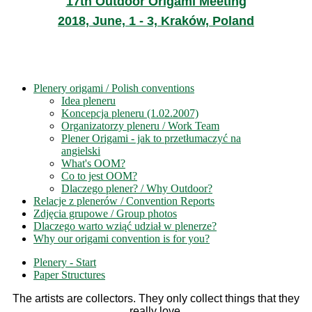
17th Outdoor Origami Meeting
2018, June, 1 - 3, Kraków, Poland
Plenery origami / Polish conventions
Idea pleneru
Koncepcja pleneru (1.02.2007)
Organizatorzy pleneru / Work Team
Plener Origami - jak to przetłumaczyć na
angielski
What's OOM?
Co to jest OOM?
Dlaczego plener? / Why Outdoor?
Relacje z plenerów / Convention Reports
Zdjęcia grupowe / Group photos
Dlaczego warto wziąć udział w plenerze?
Why our origami convention is for you?
Plenery - Start
Paper Structures
The artists are collectors. They only collect things that they
really love.