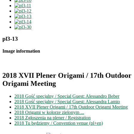
pl3-13
Image information
2018 XVII Plener Origami / 17th Outdoor
Origami Meeting
2018 Gość specjalny / Special Guest: Alessandro Beber
2018 Gość specjalny / Special Guest: Alessandra Lamio
2018 XVII Plener Origami / 17th Outdoor Origami Meeting
2018 Origami w kolorze zielonym ...
2018 Zgłoszenia na plener / Registration
2018 Tu będziemy / Convention venue (pl+en)