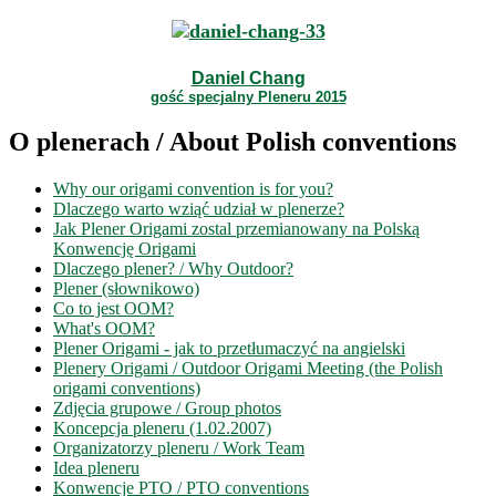
Daniel Chang
gość specjalny Pleneru 2015
O plenerach / About Polish conventions
Why our origami convention is for you?
Dlaczego warto wziąć udział w plenerze?
Jak Plener Origami zostal przemianowany na Polską
Konwencję Origami
Dlaczego plener? / Why Outdoor?
Plener (słownikowo)
Co to jest OOM?
What's OOM?
Plener Origami - jak to przetłumaczyć na angielski
Plenery Origami / Outdoor Origami Meeting (the Polish
origami conventions)
Zdjęcia grupowe / Group photos
Koncepcja pleneru (1.02.2007)
Organizatorzy pleneru / Work Team
Idea pleneru
Konwencje PTO / PTO conventions