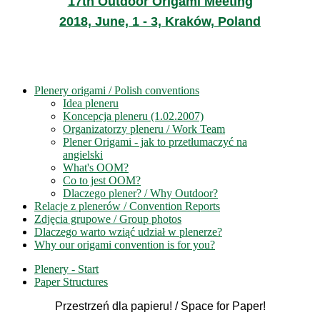
17th Outdoor Origami Meeting
2018, June, 1 - 3, Kraków, Poland
Plenery origami / Polish conventions
Idea pleneru
Koncepcja pleneru (1.02.2007)
Organizatorzy pleneru / Work Team
Plener Origami - jak to przetłumaczyć na
angielski
What's OOM?
Co to jest OOM?
Dlaczego plener? / Why Outdoor?
Relacje z plenerów / Convention Reports
Zdjęcia grupowe / Group photos
Dlaczego warto wziąć udział w plenerze?
Why our origami convention is for you?
Plenery - Start
Paper Structures
Przestrzeń dla papieru! / Space for Paper!