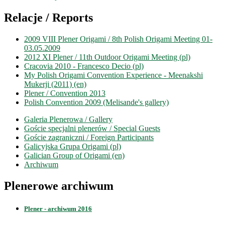
Relacje / Reports
2009 VIII Plener Origami / 8th Polish Origami Meeting 01-
03.05.2009
2012 XI Plener / 11th Outdoor Origami Meeting (pl)
Cracovia 2010 - Francesco Decio (pl)
My Polish Origami Convention Experience - Meenakshi
Mukerji (2011) (en)
Plener / Convention 2013
Polish Convention 2009 (Melisande's gallery)
Galeria Plenerowa / Gallery
Goście specjalni plenerów / Special Guests
Goście zagraniczni / Foreign Participants
Galicyjska Grupa Origami (pl)
Galician Group of Origami (en)
Archiwum
Plenerowe archiwum
Plener - archiwum 2016