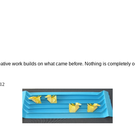
eative work builds on what came before. Nothing is completely o
12