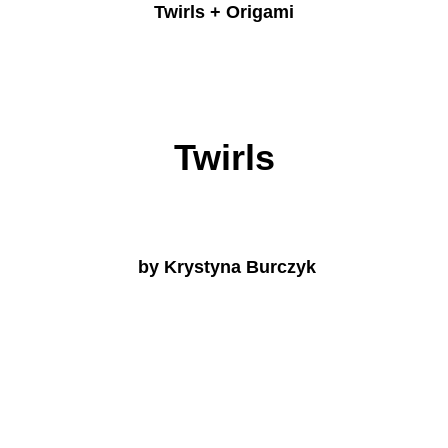
Twirls + Origami
Twirls
by Krystyna Burczyk