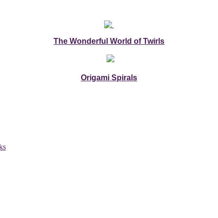
The Wonderful World of Twirls
Origami Spirals
ks