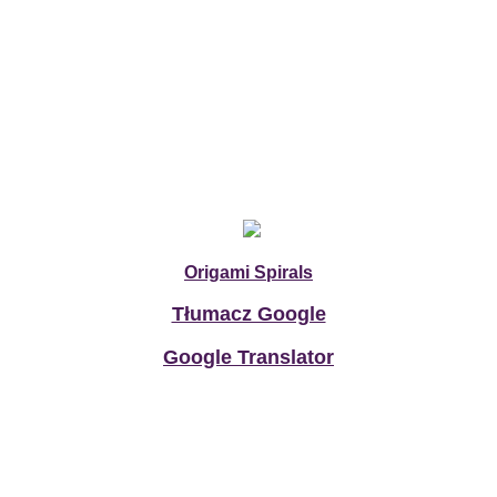
Origami Spirals
Tłumacz Google
Google Translator