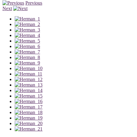
Previous
Next