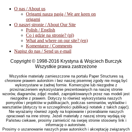
O nas / About us
Origami naszą pasją / We are keen on
origami
O naszej stronie / About Our Site
Polish / English
Co i gdzie na stronie? (pl)
What and where on our site? (en)
Komentarze / Comments
Napisz do nas / Send us e-mail
Copyright © 1998-2016 Krystyna & Wojciech Burczyk
Wszystkie prawa zastrzeżone
Wszystkie materiały zamieszczone na portalu Paper Structures są
chronione prawem autorskim i bez naszej pisemnej zgody nie mogą być
wykorzystane w żadnej formie. Komercyjne lub niezgodne z
przeznaczeniem wykorzystanie prezentowanych na naszej stronie
wzorów, diagramów, zdjęć modeli, zaprojektowanych przez nas modeli jest
niezgodne z prawem. Dotyczy to również wykorzystania naszych
pomysłów i projektów w publikacjach, podczas seminariów, wykładów i
warsztatów (dotyczy to w szczególności publikacji notatek z takich zajęć).
Nie wyrażamy również zgody na kopiowanie i przerabianie naszych
opracowań na inne strony. Jeżeli materiały z naszej strony wydają się
Państwu ciekawe, prosimy zamieścić na swojej stronie stosowny link i
informację o autorstwie.
Prosimy o uszanowanie naszych praw autorskich i akceptację związanych