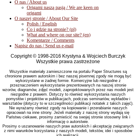
O nas / About us
Origami naszą pasją / We are keen on
origami
O naszej stronie / About Our Site
Polish / English
Co i gdzie na stronie? (pl)
What and where on our site? (en)
Komentarze / Comments
Napisz do nas / Send us e-mail
Copyright © 1998-2016 Krystyna & Wojciech Burczyk
Wszystkie prawa zastrzeżone
Wszystkie materiały zamieszczone na portalu Paper Structures są
chronione prawem autorskim i bez naszej pisemnej zgody nie mogą być
wykorzystane w żadnej formie. Komercyjne lub niezgodne z
przeznaczeniem wykorzystanie prezentowanych na naszej stronie
wzorów, diagramów, zdjęć modeli, zaprojektowanych przez nas modeli jest
niezgodne z prawem. Dotyczy to również wykorzystania naszych
pomysłów i projektów w publikacjach, podczas seminariów, wykładów i
warsztatów (dotyczy to w szczególności publikacji notatek z takich zajęć).
Nie wyrażamy również zgody na kopiowanie i przerabianie naszych
opracowań na inne strony. Jeżeli materiały z naszej strony wydają się
Państwu ciekawe, prosimy zamieścić na swojej stronie stosowny link i
informację o autorstwie.
Prosimy o uszanowanie naszych praw autorskich i akceptację związanych
z nimi warunków korzystania z naszych modeli, tekstów, idei i sposobów
ich realizacji.