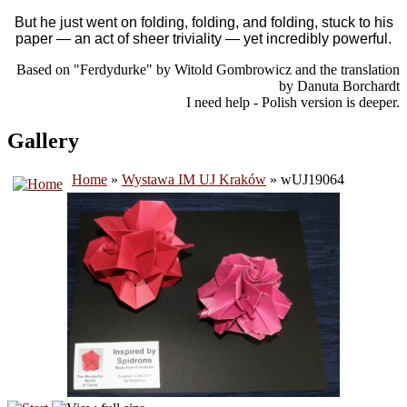
But he just went on folding,
folding
, and
folding
, stuck to his
paper — an act of sheer triviality — yet incredibly powerful.
Based on "Ferdydurke" by Witold Gombrowicz and the translation
by Danuta Borchardt
I need help - Polish version is deeper.
Gallery
Home
»
Wystawa IM UJ Kraków
» wUJ19064