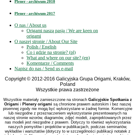
Plener - archiwum 2010
Plener - archiwum 2017
O nas / About us
Origami naszą pasją / We are keen on
origami
O naszej stronie / About Our Site
Polish / English
Co i gdzie na stronie? (pl)
What and where on our site? (en)
Komentarze / Comments
Napisz do nas / Send us e-mail
Copyright © 2012-2016 Galicyjska Grupa Origami, Kraków,
Poland
Wszystkie prawa zastrzeżone
Wszystkie materiały zamieszczone na stronach
Galicyjskie Spotkania z
Origam
i i
Plenery origami
są chronione prawem autorskim i bez naszej
pisemnej zgody nie mogą być wykorzystane w żadnej formie. Komercyjne
lub niezgodne z przeznaczeniem wykorzystanie prezentowanych na
naszej stronie wzorów, diagramów, zdjęć modeli, zaprojektowanych przez
nas modeli jest niezgodne z prawem. Dotyczy to również wykorzystania
naszych pomysłów i projektów w publikacjach, podczas seminariów,
wykładów i warsztatów (dotyczy to w szczególności publikacji notatek z