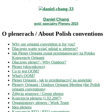
Daniel Chang
gość specjalny Pleneru 2015
O plenerach / About Polish conventions
Why our origami convention is for you?
Dlaczego warto wziąć udział w plenerze?
Jak Plener Origami zostal przemianowany na Polską
Konwencję Origami
Dlaczego plener? / Why Outdoor?
Plener (słownikowo)
Co to jest OOM?
What's OOM?
Plener Origami - jak to przetłumaczyć na angielski
Plenery Origami / Outdoor Origami Meeting (the Polish
origami conventions)
Zdjęcia grupowe / Group photos
Koncepcja pleneru (1.02.2007)
Organizatorzy pleneru / Work Team
Idea pleneru
Konwencje PTO / PTO conventions