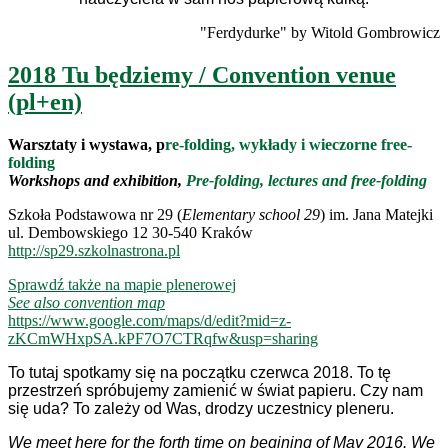
"Ferdydurke" by Witold Gombrowicz
2018 Tu będziemy / Convention venue
(pl+en)
Warsztaty i wystawa, p
re-folding, wykłady i wieczorne free-
folding
Workshops and exhibition,
Pre-folding, lectures and free-folding
Szkoła Podstawowa nr 29 (
Elementary school 29
) im. Jana Matejki
ul. Dembowskiego 12 30-540 Kraków
http://sp29.szkolnastrona.pl
Sprawdź także na mapie plenerowej
See also convention map
https://www.google.com/maps/d/edit?mid=z-
zKCmWHxpSA.kPF7O7CTRqfw&usp=sharing
To tutaj spotkamy się na początku czerwca 2018. To tę
przestrzeń spróbujemy zamienić w świat papieru. Czy nam
się uda? To zależy od Was, drodzy uczestnicy pleneru.
We meet here for the forth time on begining of May 2016. We