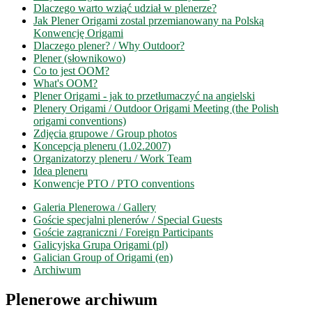
Dlaczego warto wziąć udział w plenerze?
Jak Plener Origami zostal przemianowany na Polską
Konwencję Origami
Dlaczego plener? / Why Outdoor?
Plener (słownikowo)
Co to jest OOM?
What's OOM?
Plener Origami - jak to przetłumaczyć na angielski
Plenery Origami / Outdoor Origami Meeting (the Polish
origami conventions)
Zdjęcia grupowe / Group photos
Koncepcja pleneru (1.02.2007)
Organizatorzy pleneru / Work Team
Idea pleneru
Konwencje PTO / PTO conventions
Galeria Plenerowa / Gallery
Goście specjalni plenerów / Special Guests
Goście zagraniczni / Foreign Participants
Galicyjska Grupa Origami (pl)
Galician Group of Origami (en)
Archiwum
Plenerowe archiwum