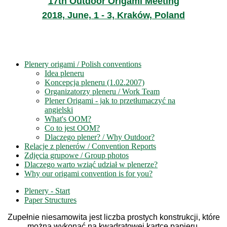
17th Outdoor Origami Meeting
2018, June, 1 - 3, Kraków, Poland
Plenery origami / Polish conventions
Idea pleneru
Koncepcja pleneru (1.02.2007)
Organizatorzy pleneru / Work Team
Plener Origami - jak to przetłumaczyć na
angielski
What's OOM?
Co to jest OOM?
Dlaczego plener? / Why Outdoor?
Relacje z plenerów / Convention Reports
Zdjęcia grupowe / Group photos
Dlaczego warto wziąć udział w plenerze?
Why our origami convention is for you?
Plenery - Start
Paper Structures
Zupełnie niesamowita jest liczba prostych konstrukcji, które
można wykonać na kwadratowej kartce papieru.