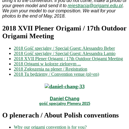
bring it to the convention. If you do not come, make a photo of
your green model and send it to
rejestracja@origami.edu.pl
.
We join your model to our composition. We wait for your
photos to the end of May, 2018.
2018 XVII Plener Origami / 17th Outdoor
Origami Meeting
2018 Gość specjalny / Special Guest: Alessandro Beber
2018 Gość specjalny / Special Guest: Alessandra Lamio
2018 XVII Plener Origami / 17th Outdoor Origami Meeting
2018 Origami w kolorze zielonym ...
2018 Zgłoszenia na plener / Registration
2018 Tu będziemy / Convention venue (pl+en)
Daniel Chang
gość specjalny Pleneru 2015
O plenerach / About Polish conventions
Why our origami convention is for you?