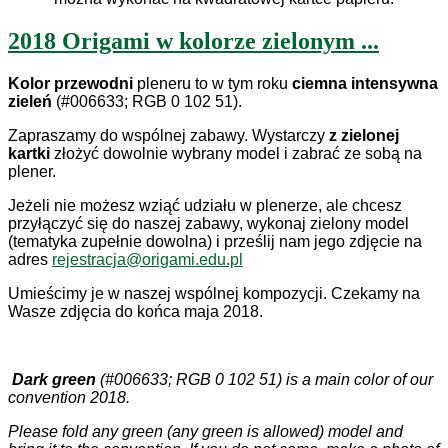
2018 Origami w kolorze zielonym ...
K
olor przewodni
pleneru to w tym roku
ciemna intensywna
zieleń
(#006633; RGB 0 102 51).
Zapraszamy do wspólnej zabawy. Wystarczy
z zielonej
kartki
złożyć dowolnie wybrany model i zabrać ze sobą na
plener.
Jeżeli nie możesz wziąć udziału w plenerze, ale chcesz
przyłączyć się do naszej zabawy, wykonaj zielony model
(tematyka zupełnie dowolna) i prześlij nam jego zdjęcie na
adres
rejestracja@origami.edu.pl
Umieścimy je w naszej wspólnej kompozycji. Czekamy na
Wasze zdjęcia do końca maja 2018.
Dark green
(#006633; RGB 0 102 51)
is a main color of our
convention 2018.
Please fold any green (any green is allowed) model and